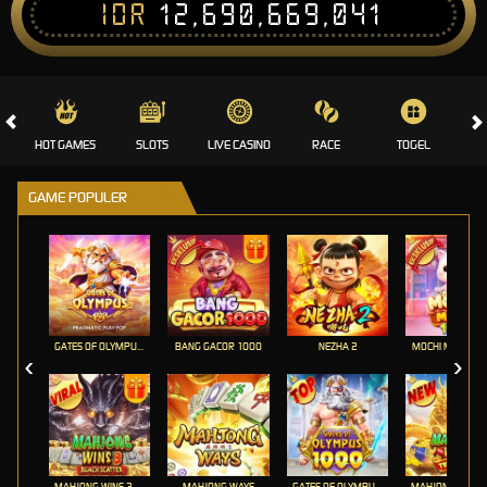
IDR
12,690,669,041
HOT GAMES
SLOTS
LIVE CASINO
RACE
TOGEL
OL
GAME POPULER
GATES OF OLYMPUS POP
BANG GACOR 1000
NEZHA 2
MOCHI MANIA 1
MAHJONG WINS 3 – BLACK SCATTER
MAHJONG WAYS
GATES OF OLYMPUS 1000