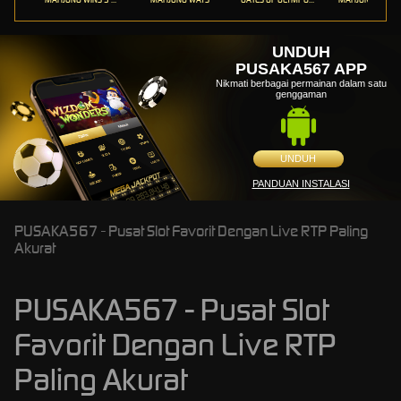
UNDUH
PUSAKA567 APP
Nikmati berbagai permainan dalam satu
genggaman
UNDUH
PANDUAN INSTALASI
PUSAKA567 - Pusat Slot Favorit Dengan Live RTP Paling
Akurat
PUSAKA567 - Pusat Slot
Favorit Dengan Live RTP
Paling Akurat