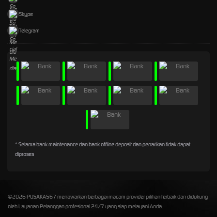
Skype
Telegram
* Selama bank maintenance dan bank offline deposit dan penarikan tidak dapat
diproses
©2026 PUSAKA567 menawarkan berbagai macam provider pilihan terbaik dan didukung
oleh Layanan Pelanggan profesional 24/7 yang siap melayani Anda.