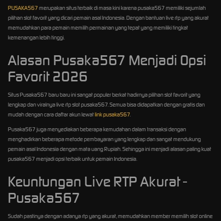
PUSAKA567
merupakan situs terbaik di masa kini karena pusaka567 memiliki sejumlah
pilihan slot favorit yang dicari pemain asal Indonesia. Dengan bantuan live rtp yang akurat
memudahkan para pemain memilih permainan yang tepat yang memiliki tingkat
kemenangan lebih tinggi.
Alasan Pusaka567 Menjadi Opsi
Favorit 2026
Situs Pusaka567 baru baru ini sangat populer berkat hadirnya pilihan slot favorit yang
lengkap dan viralnya live rtp slot pusaka567. Semua bisa didapatkan dengan gratis dan
mudah dengan cara daftar akun lewat
link pusaka567
.
Pusaka567 juga menyediakan beberapa kemudahan dalam transaksi dengan
menghadirkan beberapa metode pembayaran yang lengkap dan sangat mendukung
pemain asal Indonesia dengan mata uang Rupiah. Sehingga ini menjadi alasan paling kuat
pusaka567 menjadi opsi terbaik untuk pemain Indonesia.
Keuntungan Live RTP Akurat -
Pusaka567
Sudah pastinya dengan adanya rtp yang akurat, memudahkan member memilih slot online