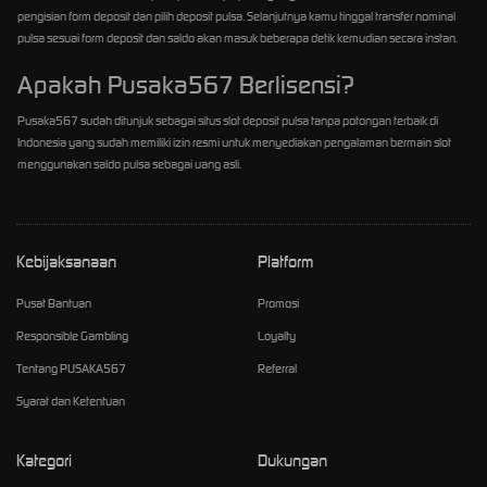
pengisian form deposit dan pilih deposit pulsa. Selanjutnya kamu tinggal transfer nominal
pulsa sesuai form deposit dan saldo akan masuk beberapa detik kemudian secara instan.
Apakah Pusaka567 Berlisensi?
Pusaka567 sudah ditunjuk sebagai situs slot deposit pulsa tanpa potongan terbaik di
Indonesia yang sudah memiliki izin resmi untuk menyediakan pengalaman bermain slot
menggunakan saldo pulsa sebagai uang asli.
Kebijaksanaan
Platform
Pusat Bantuan
Promosi
Responsible Gambling
Loyalty
Tentang PUSAKA567
Referral
Syarat dan Ketentuan
Kategori
Dukungan