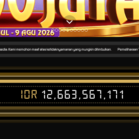
 Kami memohon maaf atas ketidaknyamanan yang mungkin ditimbulkan.
Pemeliharaan Terjadwal
IDR
12,663,567,171