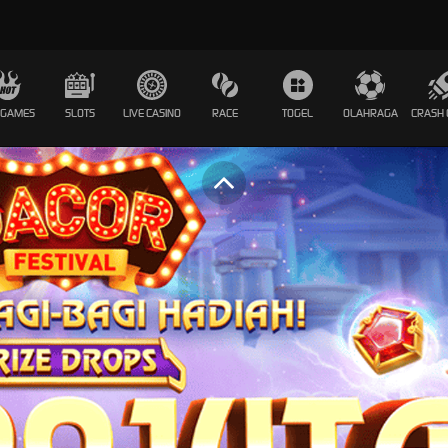
 GAMES
SLOTS
LIVE CASINO
RACE
TOGEL
OLAHRAGA
CRASH