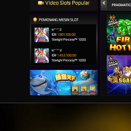
Video Slots Popular
PEMENANG MESIN SLOT
ki****2
IDR
1,901,100.00
Starlight Princess™ 1000
ki****2
IDR
1,453,100.00
Starlight Princess™ 1000
ki****2
IDR
1,218,800.00
Starlight Princess™ 1000
zikri****p
IDR
1,173,000.00
Mahjong Wins 3 – Black
Scatter
pusakab****7
IDR
1,056,600.00
Mahjong Wins 3 – Black