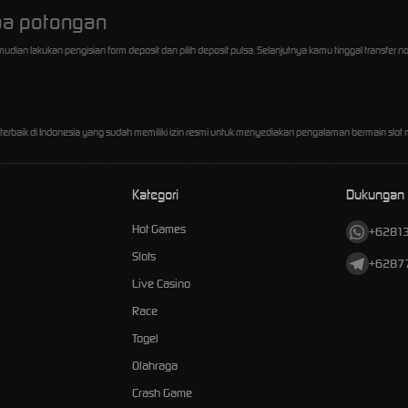
pa potongan
dian lakukan pengisian form deposit dan pilih deposit pulsa. Selanjutnya kamu tinggal transfer 
 terbaik di Indonesia yang sudah memiliki izin resmi untuk menyediakan pengalaman bermain slot
Kategori
Dukungan
Hot Games
+6281
Slots
+6287
Live Casino
Race
Togel
Olahraga
Crash Game