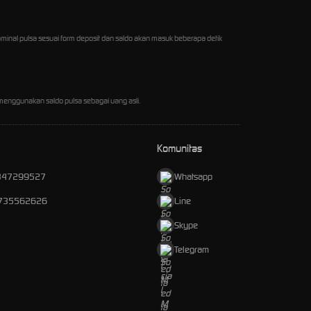
nominal pulsa sesuai form deposit dan saldo akan masuk beberapa detik
 menggunakan saldo pulsa sebagai uang asli.
Komunitas
347299527
Whatsapp
735562626
Line
Skype
Telegram