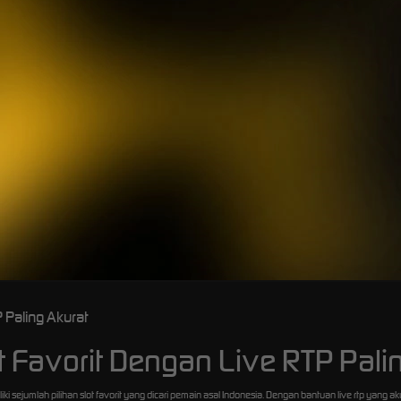
 Paling Akurat
 Favorit Dengan Live RTP Pali
ki sejumlah pilihan slot favorit yang dicari pemain asal Indonesia. Dengan bantuan live rtp ya