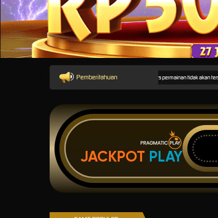
Pemberitahuan
pai 30-Sep-2026 15.00.00. Selama waktu ini, PP Virtual Sports permainan tidak akan tersedia.
JACKPOT
PLAY