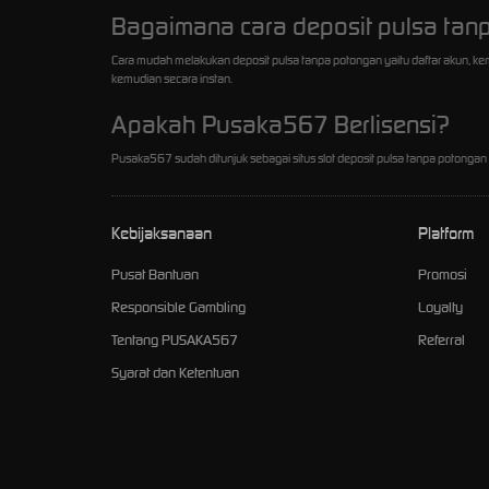
Bagaimana cara deposit pulsa tan
Cara mudah melakukan deposit pulsa tanpa potongan yaitu daftar akun, kemu
kemudian secara instan.
Apakah Pusaka567 Berlisensi?
Pusaka567 sudah ditunjuk sebagai situs slot deposit pulsa tanpa potongan
Kebijaksanaan
Platform
Pusat Bantuan
Promosi
Responsible Gambling
Loyalty
Tentang PUSAKA567
Referral
Syarat dan Ketentuan