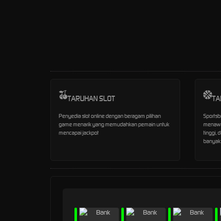
TARUHAN SLOT
TA
Penyedia slot online dengan beragam pilihan
Sportsb
game menarik yang memudahkan pemain untuk
menawar
mencapai jackpot
tinggi,
banyak 