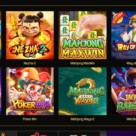
Nezha 2
Mahjong MaxWin
Way of
Poker Win
Mahjong Ways 2
Wild B