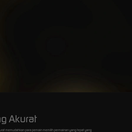
Pindai kod
untuk Un
Android 
ng Akurat
ng akurat memudahkan para pemain memilih permainan yang tepat yang