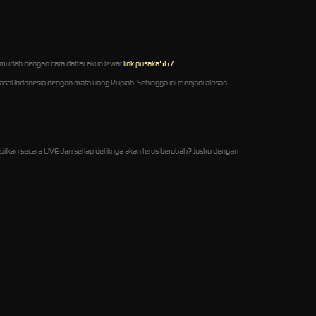
an mudah dengan cara daftar akun lewat
link pusaka567
.
 Indonesia dengan mata uang Rupiah. Sehingga ini menjadi alasan
ilkan secara LIVE dan setiap detiknya akan terus berubah? Justru dengan