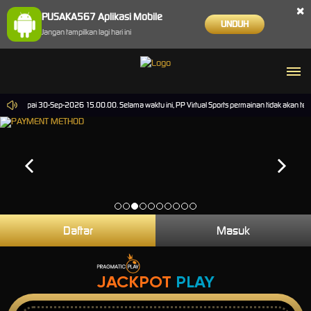
×
PUSAKA567 Aplikasi Mobile
UNDUH
Jangan tampilkan lagi hari ini
.00 sampai 30-Sep-2026 15.00.00. Selama waktu ini, PP Virtual Sports permainan tidak akan te
Daftar
Masuk
JACKPOT
PLAY