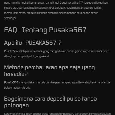
yang memiliki tingkat kemenangan yang tinggi. Bagaimana jika RTP tersebut ditampilkan
secara LIVE dan setiap detiknya akan terus berubah? Justru dengan adanya live rtp
membuat member memilih slot yang akan dimainkan dengan cermat dan penuh
semangat.
FAQ - Tentang Pusaka567
Apa itu "PUSAKA567"?
Pusaka567 ialah platform online yang menyediakan pilihan game slot secara online serta
dilengkapi dengan rtp slot yang akurat.
Metode pembayaran apa saja yang
tersedia?
Pusaka567 menyediakan metode pembayaran lengkap seperti e-wallet, bank transfer, via
pulsa maupun via qris.
Bagaimana cara deposit pulsa tanpa
potongan
Cara mudah melakukan deposit pulsa tanpa potongan yaitu daftar akun, kemudian lakukan