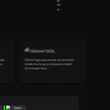
TARUHAN TOGEL
haan
Platform togel yang menarik dari perusahan
ame
terbaik di dunia yang menawarkan hadiah
kemenangan besar