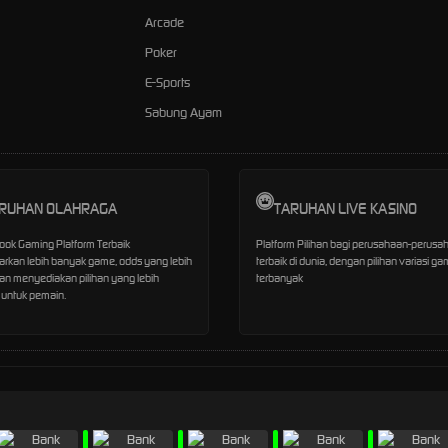
Arcade
Poker
E-Sports
Sabung Ayam
RUHAN OLAHRAGA
TARUHAN LIVE KASINO
ook Gaming Platform Terbaik
Platform Pilihan bagi perusahaan-perusa
kan lebih banyak game, odds yang lebih
terbaik di dunia, dengan pilihan variasi g
 dan menyediakan pilihan yang lebih
terbanyak
untuk pemain.