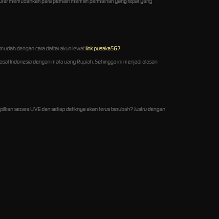
ng akurat memudahkan para pemain memilih permainan yang tepat yang
an mudah dengan cara daftar akun lewat
link pusaka567
.
 Indonesia dengan mata uang Rupiah. Sehingga ini menjadi alasan
ilkan secara LIVE dan setiap detiknya akan terus berubah? Justru dengan