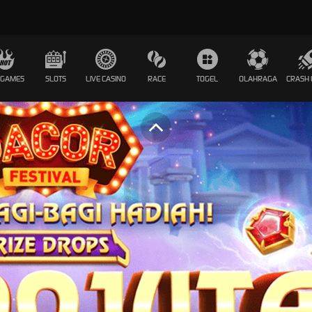
 GAMES
SLOTS
LIVE CASINO
RACE
TOGEL
OLAHRAGA
CRASH