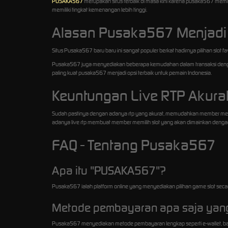
PUSAKA567
merupakan situs terbaik di masa kini karena pusaka567 memili
memiliki tingkat kemenangan lebih tinggi.
Alasan Pusaka567 Menjadi 
Situs Pusaka567 baru baru ini sangat populer berkat hadirnya pilihan slot 
Pusaka567 juga menyediakan beberapa kemudahan dalam transaksi denga
paling kuat pusaka567 menjadi opsi terbaik untuk pemain Indonesia.
Keuntungan Live RTP Akura
Sudah pastinya dengan adanya rtp yang akurat, memudahkan member memilih
adanya live rtp membuat member memilih slot yang akan dimainkan deng
FAQ - Tentang Pusaka567
Apa itu "PUSAKA567"?
Pusaka567 ialah platform online yang menyediakan pilihan game slot secara 
Metode pembayaran apa saja yang
Pusaka567 menyediakan metode pembayaran lengkap seperti e-wallet, bank 