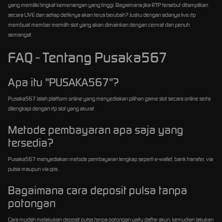
yang memiliki tingkat kemenangan yang tinggi. Bagaimana jika RTP tersebut ditampilkan
secara LIVE dan setiap detiknya akan terus berubah? Justru dengan adanya live rtp
membuat member memilih slot yang akan dimainkan dengan cermat dan penuh
semangat.
FAQ - Tentang Pusaka567
Apa itu "PUSAKA567"?
Pusaka567 ialah platform online yang menyediakan pilihan game slot secara online serta
dilengkapi dengan rtp slot yang akurat.
Metode pembayaran apa saja yang
tersedia?
Pusaka567 menyediakan metode pembayaran lengkap seperti e-wallet, bank transfer, via
pulsa maupun via qris.
Bagaimana cara deposit pulsa tanpa
potongan
Cara mudah melakukan deposit pulsa tanpa potongan yaitu daftar akun, kemudian lakukan