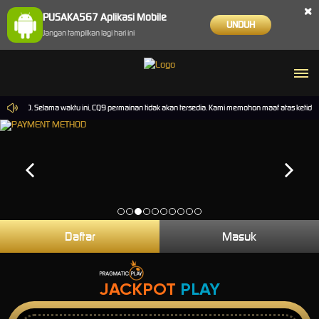
×
PUSAKA567 Aplikasi Mobile
UNDUH
Jangan tampilkan lagi hari ini
.00.00. Selama waktu ini, CQ9 permainan tidak akan tersedia. Kami memohon maaf atas ketidak
Daftar
Masuk
JACKPOT
PLAY