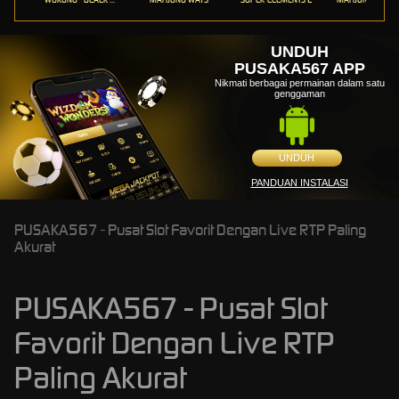
UNDUH
PUSAKA567 APP
Nikmati berbagai permainan dalam satu
genggaman
UNDUH
PANDUAN INSTALASI
PUSAKA567 - Pusat Slot Favorit Dengan Live RTP Paling
Akurat
PUSAKA567 - Pusat Slot
Favorit Dengan Live RTP
Paling Akurat