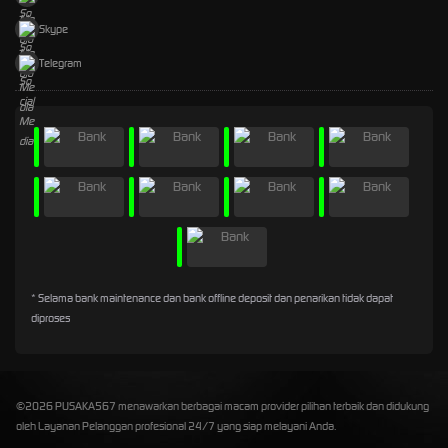
Skype
Telegram
* Selama bank maintenance dan bank offline deposit dan penarikan tidak dapat
diproses
©2026 PUSAKA567 menawarkan berbagai macam provider pilihan terbaik dan didukung
oleh Layanan Pelanggan profesional 24/7 yang siap melayani Anda.