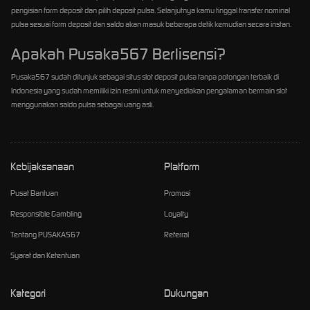
pengisian form deposit dan pilih deposit pulsa. Selanjutnya kamu tinggal transfer nominal
pulsa sesuai form deposit dan saldo akan masuk beberapa detik kemudian secara instan.
Apakah Pusaka567 Berlisensi?
Pusaka567 sudah ditunjuk sebagai situs slot deposit pulsa tanpa potongan terbaik di
Indonesia yang sudah memiliki izin resmi untuk menyediakan pengalaman bermain slot
menggunakan saldo pulsa sebagai uang asli.
Kebijaksanaan
Platform
Pusat Bantuan
Promosi
Responsible Gambling
Loyalty
Tentang PUSAKA567
Referral
Syarat dan Ketentuan
Kategori
Dukungan