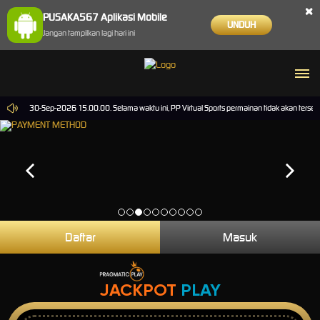
×
PUSAKA567 Aplikasi Mobile
UNDUH
Jangan tampilkan lagi hari ini
 sampai 30-Sep-2026 15.00.00. Selama waktu ini, PP Virtual Sports permainan tidak akan terse
Daftar
Masuk
JACKPOT
PLAY