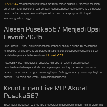
PUSAKA567
merupakan situs terbaik di masa kini karena pusaka567 memiliki sejumlah
pilihan slot favorit yang dicari pemain asal Indonesia. Dengan bantuan live rtp yang akurat
memudahkan para pemain memilih permainan yang tepat yang memiliki tingkat
kemenangan lebih tinggi.
Alasan Pusaka567 Menjadi Opsi
Favorit 2026
Situs Pusaka567 baru baru ini sangat populer berkat hadirnya pilihan slot favorit yang
lengkap dan viralnya live rtp slot pusaka567. Semua bisa didapatkan dengan gratis dan
mudah dengan cara daftar akun lewat
link pusaka567
.
Pusaka567 juga menyediakan beberapa kemudahan dalam transaksi dengan
menghadirkan beberapa metode pembayaran yang lengkap dan sangat mendukung
pemain asal Indonesia dengan mata uang Rupiah. Sehingga ini menjadi alasan paling kuat
pusaka567 menjadi opsi terbaik untuk pemain Indonesia.
Keuntungan Live RTP Akurat -
Pusaka567
Sudah pastinya dengan adanya rtp yang akurat, memudahkan member memilih slot online