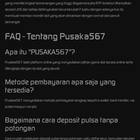
yang memiliki tingkat kemenangan yang tinggi. Bagaimana jika RTP tersebut ditampilkan
secara LIVE dan setiap detiknya akan terus berubah? Justru dengan adanya live rtp
membuat member memilih slot yang akan dimainkan dengan cermat dan penuh
semangat.
FAQ - Tentang Pusaka567
Apa itu "PUSAKA567"?
Pusaka567 ialah platform online yang menyediakan pilihan game slot secara online serta
dilengkapi dengan rtp slot yang akurat.
Metode pembayaran apa saja yang
tersedia?
Pusaka567 menyediakan metode pembayaran lengkap seperti e-wallet, bank transfer, via
pulsa maupun via qris.
Bagaimana cara deposit pulsa tanpa
potongan
Cara mudah melakukan deposit pulsa tanpa potongan yaitu daftar akun, kemudian lakukan