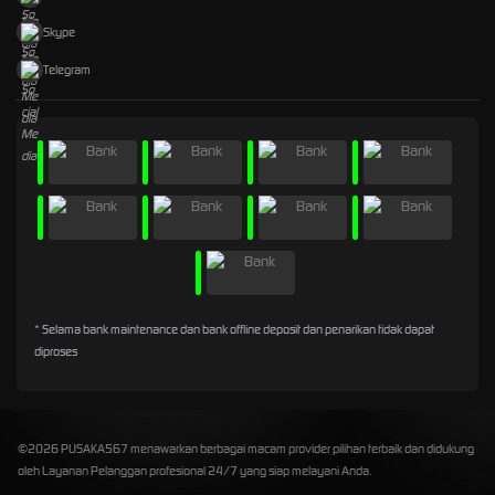
Skype
Telegram
* Selama bank maintenance dan bank offline deposit dan penarikan tidak dapat
diproses
©2026 PUSAKA567 menawarkan berbagai macam provider pilihan terbaik dan didukung
oleh Layanan Pelanggan profesional 24/7 yang siap melayani Anda.