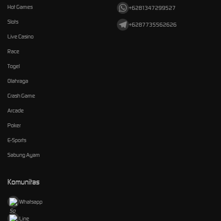
Hot Games
+6281347299527
Slots
+6287735562626
Live Casino
Race
Togel
Olahraga
Crash Game
Arcade
Poker
E-Sports
Sabung Ayam
Komunitas
Whatsapp
Line