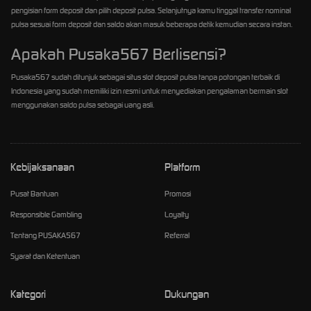
pengisian form deposit dan pilih deposit pulsa. Selanjutnya kamu tinggal transfer nominal
pulsa sesuai form deposit dan saldo akan masuk beberapa detik kemudian secara instan.
Apakah Pusaka567 Berlisensi?
Pusaka567 sudah ditunjuk sebagai situs slot deposit pulsa tanpa potongan terbaik di
Indonesia yang sudah memiliki izin resmi untuk menyediakan pengalaman bermain slot
menggunakan saldo pulsa sebagai uang asli.
Kebijaksanaan
Platform
Pusat Bantuan
Promosi
Responsible Gambling
Loyalty
Tentang PUSAKA567
Referral
Syarat dan Ketentuan
Kategori
Dukungan