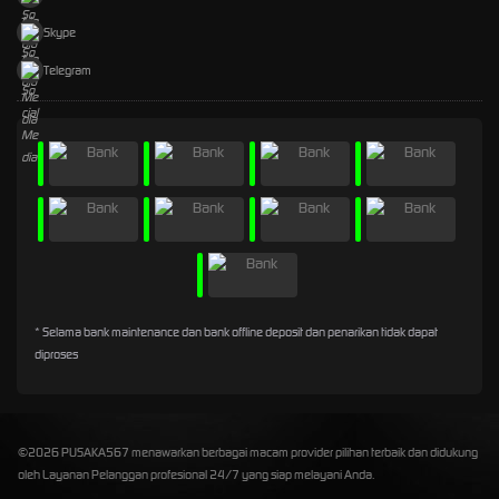
Skype
Telegram
* Selama bank maintenance dan bank offline deposit dan penarikan tidak dapat
diproses
©2026 PUSAKA567 menawarkan berbagai macam provider pilihan terbaik dan didukung
oleh Layanan Pelanggan profesional 24/7 yang siap melayani Anda.