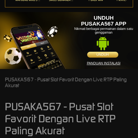
UNDUH
PUSAKA567 APP
Nikmati berbagai permainan dalam satu
genggaman
UNDUH
PANDUAN INSTALASI
PUSAKA567 - Pusat Slot Favorit Dengan Live RTP Paling
Akurat
PUSAKA567 - Pusat Slot
Favorit Dengan Live RTP
Paling Akurat