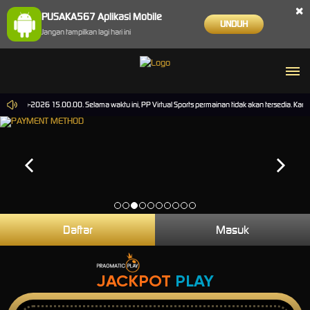
×
PUSAKA567 Aplikasi Mobile
UNDUH
Jangan tampilkan lagi hari ini
 30-Sep-2026 15.00.00. Selama waktu ini, PP Virtual Sports permainan tidak akan tersedia. Ka
Daftar
Masuk
JACKPOT
PLAY