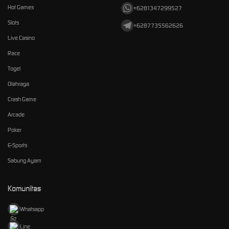
Hot Games
+6281347299527
Slots
+6287735562626
Live Casino
Race
Togel
Olahraga
Crash Game
Arcade
Poker
E-Sports
Sabung Ayam
Komunitas
Whatsapp
Line