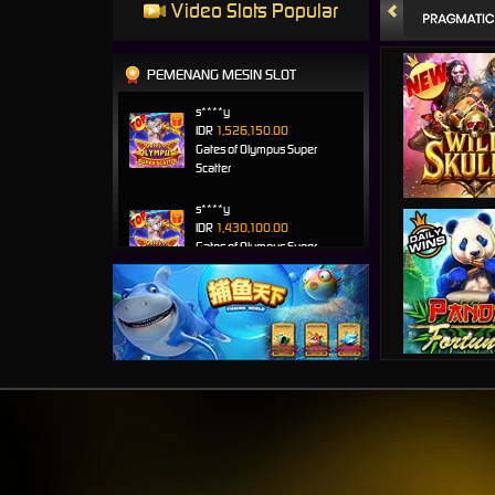
Video Slots Popular
PEMENANG MESIN SLOT
s****y
IDR
1,526,150.00
Gates of Olympus Super
Scatter
s****y
IDR
1,430,100.00
Gates of Olympus Super
Scatter
s****y
IDR
1,143,600.00
Gates of Olympus Super
Scatter
s****y
IDR
993,800.00
Gates of Olympus Super
Scatter