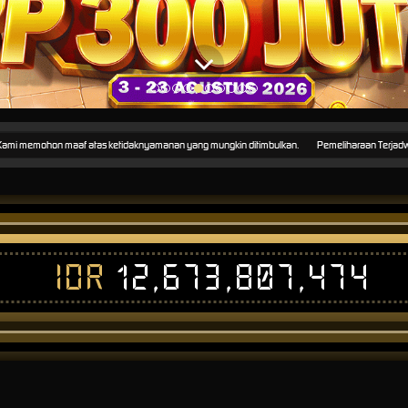
memohon maaf atas ketidaknyamanan yang mungkin ditimbulkan.
Pemeliharaan Terjadwal: Marbl
IDR
12,673,807,474