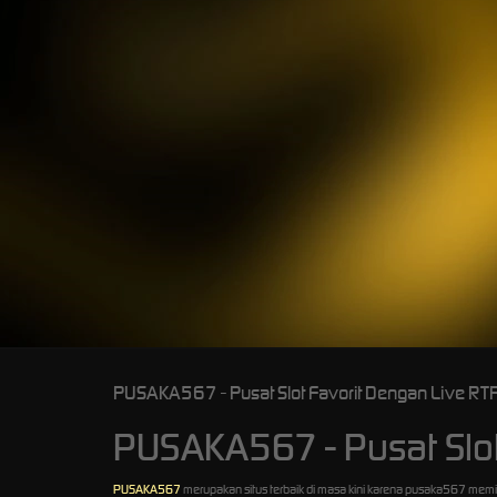
s****y
IDR
876,600.00
Gates of Olympus Super
Scatter
s****y
IDR
796,650.00
Gates of Olympus Super
Scatter
s****y
IDR
732,450.00
Gates of Olympus Super
Scatter
s****y
IDR
706,350.00
Gates of Olympus Super
Scatter
PUSAKA567 - Pusat Slot Favorit Dengan Live RTP
s****y
IDR
677,200.00
PUSAKA567 - Pusat Slot
Gates of Olympus Super
Scatter
PUSAKA567
merupakan situs terbaik di masa kini karena pusaka567 memili
s****y