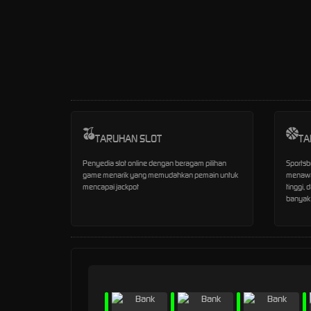
TARUHAN SLOT
TA
Penyedia slot online dengan beragam pilihan
Sportsb
game menarik yang memudahkan pemain untuk
menawar
mencapai jackpot
tinggi,
banyak 