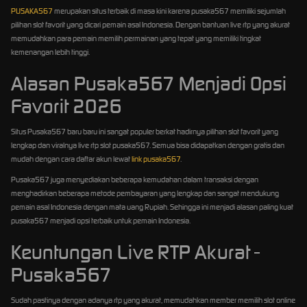
PUSAKA567
merupakan situs terbaik di masa kini karena pusaka567 memiliki sejumlah
pilihan slot favorit yang dicari pemain asal Indonesia. Dengan bantuan live rtp yang akurat
memudahkan para pemain memilih permainan yang tepat yang memiliki tingkat
kemenangan lebih tinggi.
Alasan Pusaka567 Menjadi Opsi
Favorit 2026
Situs Pusaka567 baru baru ini sangat populer berkat hadirnya pilihan slot favorit yang
lengkap dan viralnya live rtp slot pusaka567. Semua bisa didapatkan dengan gratis dan
mudah dengan cara daftar akun lewat
link pusaka567
.
Pusaka567 juga menyediakan beberapa kemudahan dalam transaksi dengan
menghadirkan beberapa metode pembayaran yang lengkap dan sangat mendukung
pemain asal Indonesia dengan mata uang Rupiah. Sehingga ini menjadi alasan paling kuat
pusaka567 menjadi opsi terbaik untuk pemain Indonesia.
Keuntungan Live RTP Akurat -
Pusaka567
Sudah pastinya dengan adanya rtp yang akurat, memudahkan member memilih slot online