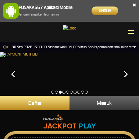
×
PUSAKA567 Aplikasi Mobile
UNDUH
Jangan tampilkan lagi hari ini
sampai 30-Sep-2026 15.00.00. Selama waktu ini, PP Virtual Sports permainan tidak akan tersed
Daftar
Masuk
JACKPOT
PLAY