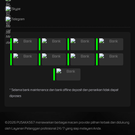
Skype
Telegram
* Selama bank maintenance dan bank offline deposit dan penarikan tidak dapat
diproses
©2026 PUSAKA567 menawarkan berbagai macam provider pilihan terbaik dan didukung
oleh Layanan Pelanggan profesional 24/7 yang siap melayani Anda.