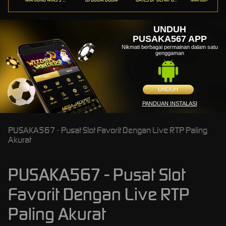
UNDUH
PUSAKA567 APP
Nikmati berbagai permainan dalam satu
genggaman
UNDUH
PANDUAN INSTALASI
PUSAKA567 - Pusat Slot Favorit Dengan Live RTP Paling
Akurat
PUSAKA567 - Pusat Slot
Favorit Dengan Live RTP
Paling Akurat