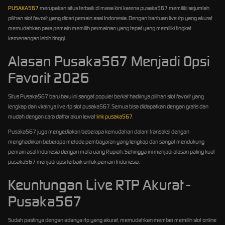
PUSAKA567
merupakan situs terbaik di masa kini karena pusaka567 memiliki sejumlah
pilihan slot favorit yang dicari pemain asal Indonesia. Dengan bantuan live rtp yang akurat
memudahkan para pemain memilih permainan yang tepat yang memiliki tingkat
kemenangan lebih tinggi.
Alasan Pusaka567 Menjadi Opsi
Favorit 2026
Situs Pusaka567 baru baru ini sangat populer berkat hadirnya pilihan slot favorit yang
lengkap dan viralnya live rtp slot pusaka567. Semua bisa didapatkan dengan gratis dan
mudah dengan cara daftar akun lewat
link pusaka567
.
Pusaka567 juga menyediakan beberapa kemudahan dalam transaksi dengan
menghadirkan beberapa metode pembayaran yang lengkap dan sangat mendukung
pemain asal Indonesia dengan mata uang Rupiah. Sehingga ini menjadi alasan paling kuat
pusaka567 menjadi opsi terbaik untuk pemain Indonesia.
Keuntungan Live RTP Akurat -
Pusaka567
Sudah pastinya dengan adanya rtp yang akurat, memudahkan member memilih slot online