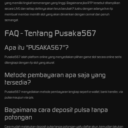
yang memiliki tingkat kemenangan yang tinggi. Bagaimana jika RTP tersebut ditampilkan
secara LIVE dan setiap detiknya akan terus berubah? Justru dengan adanya live rtp
membuat member memilih slot yang akan dimainkan dengan cermat dan penuh
semangat.
FAQ - Tentang Pusaka567
Apa itu "PUSAKA567"?
Pusaka567 ialah platform online yang menyediakan pilihan game slot secara online serta
dilengkapi dengan rtp slot yang akurat.
Metode pembayaran apa saja yang
tersedia?
Pusaka567 menyediakan metode pembayaran lengkap seperti e-wallet, bank transfer, via
pulsa maupun via qris.
Bagaimana cara deposit pulsa tanpa
potongan
Cara mudah melakukan deposit pulsa tanpa potongan yaitu daftar akun, kemudian lakukan