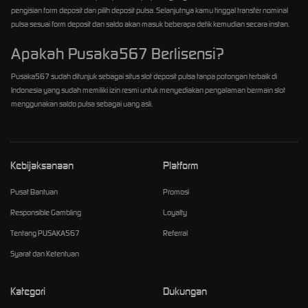
pengisian form deposit dan pilih deposit pulsa. Selanjutnya kamu tinggal transfer nominal
pulsa sesuai form deposit dan saldo akan masuk beberapa detik kemudian secara instan.
Apakah Pusaka567 Berlisensi?
Pusaka567 sudah ditunjuk sebagai situs slot deposit pulsa tanpa potongan terbaik di
Indonesia yang sudah memiliki izin resmi untuk menyediakan pengalaman bermain slot
menggunakan saldo pulsa sebagai uang asli.
Kebijaksanaan
Platform
Pusat Bantuan
Promosi
Responsible Gambling
Loyalty
Tentang PUSAKA567
Referral
Syarat dan Ketentuan
Kategori
Dukungan