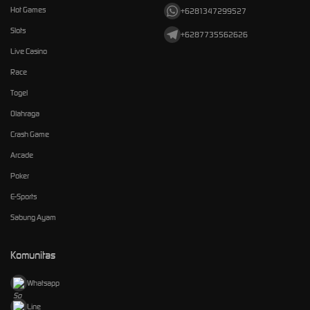
Hot Games
+6281347299527
Slots
+6287735562626
Live Casino
Race
Togel
Olahraga
Crash Game
Arcade
Poker
E-Sports
Sabung Ayam
Komunitas
Whatsapp
Line