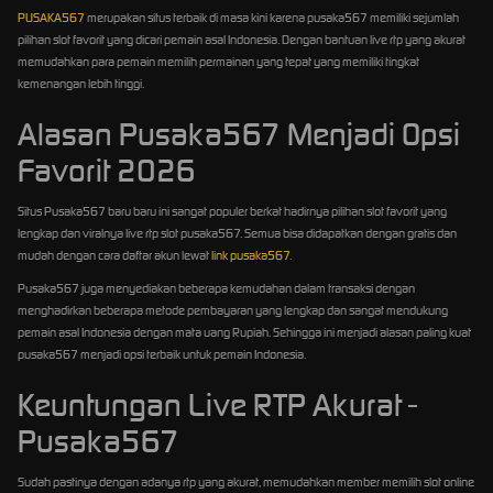
PUSAKA567
merupakan situs terbaik di masa kini karena pusaka567 memiliki sejumlah
pilihan slot favorit yang dicari pemain asal Indonesia. Dengan bantuan live rtp yang akurat
memudahkan para pemain memilih permainan yang tepat yang memiliki tingkat
kemenangan lebih tinggi.
Alasan Pusaka567 Menjadi Opsi
Favorit 2026
Situs Pusaka567 baru baru ini sangat populer berkat hadirnya pilihan slot favorit yang
lengkap dan viralnya live rtp slot pusaka567. Semua bisa didapatkan dengan gratis dan
mudah dengan cara daftar akun lewat
link pusaka567
.
Pusaka567 juga menyediakan beberapa kemudahan dalam transaksi dengan
menghadirkan beberapa metode pembayaran yang lengkap dan sangat mendukung
pemain asal Indonesia dengan mata uang Rupiah. Sehingga ini menjadi alasan paling kuat
pusaka567 menjadi opsi terbaik untuk pemain Indonesia.
Keuntungan Live RTP Akurat -
Pusaka567
Sudah pastinya dengan adanya rtp yang akurat, memudahkan member memilih slot online