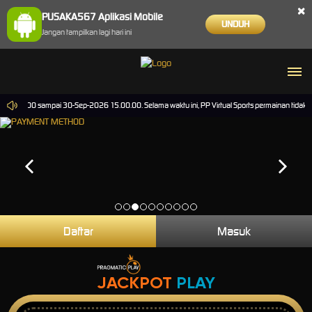
×
PUSAKA567 Aplikasi Mobile
UNDUH
Jangan tampilkan lagi hari ini
i 15.00.00 sampai 30-Sep-2026 15.00.00. Selama waktu ini, PP Virtual Sports permainan tidak 
Daftar
Masuk
JACKPOT
PLAY