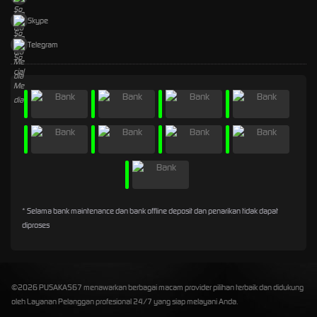
Skype
Telegram
* Selama bank maintenance dan bank offline deposit dan penarikan tidak dapat
diproses
©2026 PUSAKA567 menawarkan berbagai macam provider pilihan terbaik dan didukung
oleh Layanan Pelanggan profesional 24/7 yang siap melayani Anda.