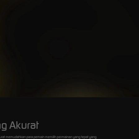
Pindai kod
untuk Un
Android 
ng Akurat
ng akurat memudahkan para pemain memilih permainan yang tepat yang