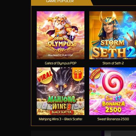
GAME POPULER
Gates of Olympus POP
Storm of Seth 2
Mahjong Wins 3 – Black Scatter
Sweet Bonanza 2500