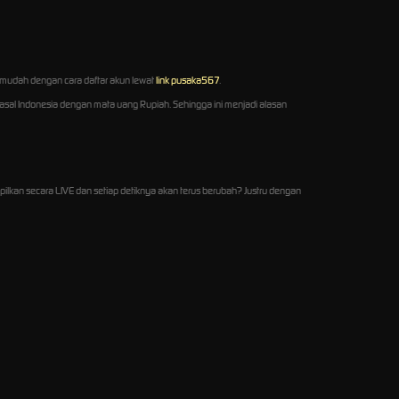
an mudah dengan cara daftar akun lewat
link pusaka567
.
 Indonesia dengan mata uang Rupiah. Sehingga ini menjadi alasan
ilkan secara LIVE dan setiap detiknya akan terus berubah? Justru dengan