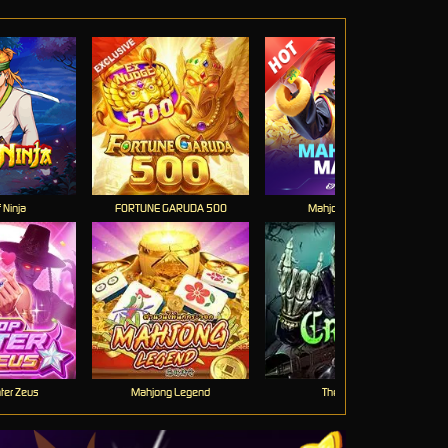
 Ninja
FORTUNE GARUDA 500
Mahjong Magic
ter Zeus
Mahjong Legend
The Crypt