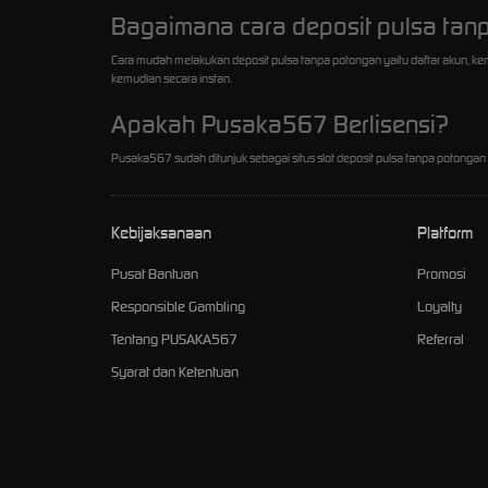
Bagaimana cara deposit pulsa tan
Cara mudah melakukan deposit pulsa tanpa potongan yaitu daftar akun, kemu
kemudian secara instan.
Apakah Pusaka567 Berlisensi?
Pusaka567 sudah ditunjuk sebagai situs slot deposit pulsa tanpa potongan
Kebijaksanaan
Platform
Pusat Bantuan
Promosi
Responsible Gambling
Loyalty
Tentang PUSAKA567
Referral
Syarat dan Ketentuan