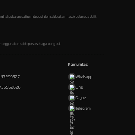
nominal pulsa sesuai form deposit dan saldo akan masuk beberapa detik
 menggunakan saldo pulsa sebagai uang asli.
Komunitas
347299527
Whatsapp
735562626
Line
Skype
Telegram