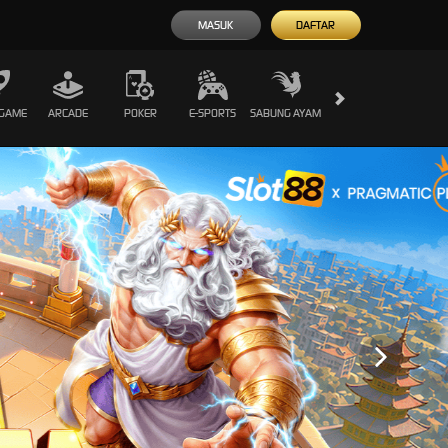
MASUK
DAFTAR
 GAME
ARCADE
POKER
E-SPORTS
SABUNG AYAM
PROMOSI