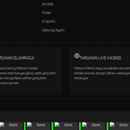
Arcade
Poker
E-Sports
Sabung Ayam
RUHAN OLAHRAGA
TARUHAN LIVE KASINO
ook Gaming Platform Terbaik
Platform Pilihan bagi perusahaan-perusa
kan lebih banyak game, odds yang lebih
terbaik di dunia, dengan pilihan variasi g
 dan menyediakan pilihan yang lebih
terbanyak
untuk pemain.