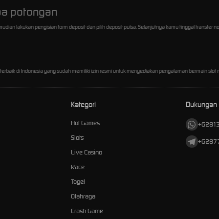
pa potongan
dian lakukan pengisian form deposit dan pilih deposit pulsa. Selanjutnya kamu tinggal transfer 
 terbaik di Indonesia yang sudah memiliki izin resmi untuk menyediakan pengalaman bermain slot
Kategori
Dukungan
Hot Games
+6281
Slots
+6287
Live Casino
Race
Togel
Olahraga
Crash Game