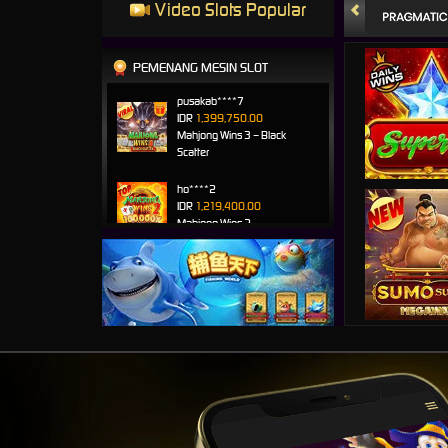
Video Slots Popular
PEMENANG MESIN SLOT
pusakab****7
IDR
1,399,750.00
Mahjong Wins 3 – Black
Scatter
ho****2
IDR
1,219,400.00
Mahjong Wins 2
123****8
IDR
1,205,400.00
Starlight Princess
qhoi****6
IDR
1,196,800.00
Wild West Gold Megaways
pusakab****7
IDR
1,088,500.00
Mahjong Wins 3 – Black