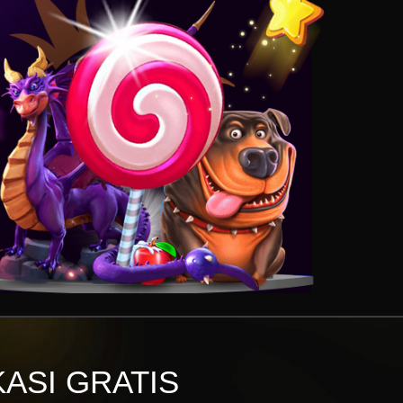
ASI GRATIS