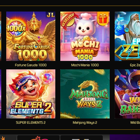
Fortune Garuda 1000
Mochi Mania 1000
Epic Z
SUPER ELEMENTS 2
Mahjong Ways 2
Wild B