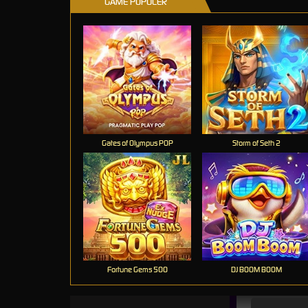
GAME POPULER
Gates of Olympus POP
Storm of Seth 2
Fortune Gems 500
DJ BOOM BOOM