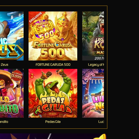
e Zeus
FORTUNE GARUDA 500
Legacy of Kong Maxways
andito
Pedas Gila
Lucky Neko