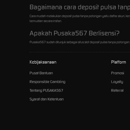
Bagaimana cara deposit pulsa tan
Cara mudah melakukan deposit pulsa tanpa potongan yaitu daftar akun, kemu
kemudian secara instan.
Apakah Pusaka567 Berlisensi?
Pusaka567 sudah ditunjuk sebagai situs slot deposit pulsa tanpa potongan
Kebijaksanaan
Platform
Pusat Bantuan
Promosi
Responsible Gambling
Loyalty
Tentang PUSAKA567
Referral
Syarat dan Ketentuan