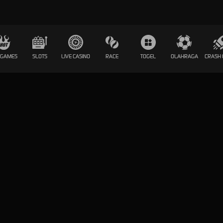
 GAMES
SLOTS
LIVE CASINO
RACE
TOGEL
OLAHRAGA
CRASH