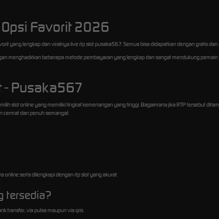
Opsi Favorit 2026
favorit yang lengkap dan viralnya live rtp slot pusaka567. Semua bisa didapatkan dengan gratis d
n menghadirkan beberapa metode pembayaran yang lengkap dan sangat mendukung pemain asal
t - Pusaka567
 slot online yang memiliki tingkat kemenangan yang tinggi. Bagaimana jika RTP tersebut ditamp
an cermat dan penuh semangat.
online serta dilengkapi dengan rtp slot yang akurat.
 tersedia?
transfer, via pulsa maupun via qris.