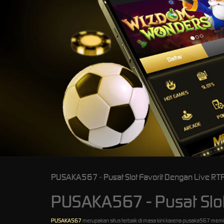
Scatter
pen****3
IDR
1,048,860.00
Gates of Olympus 1000
azizi****9
IDR
980,000.00
Egg Rush Jackpot Play
erik****8
IDR
812,790.00
Starlight Princess™ 1000
ho****2
IDR
758,200.00
Mahjong Wins 2
pusakab****7
IDR
746,800.00
PUSAKA567 - Pusat Slot Favorit Dengan Live RTP
Mahjong Wins 3 – Black
Scatter
PUSAKA567 - Pusat Slot
PUSAKA567
merupakan situs terbaik di masa kini karena pusaka567 memili