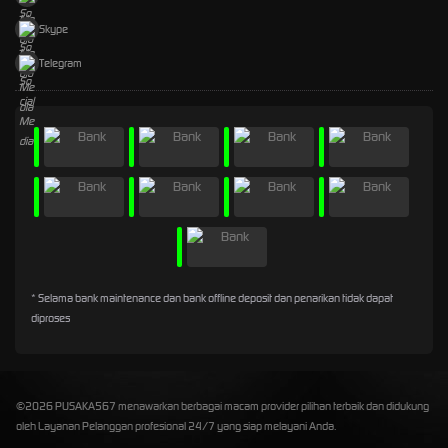
Skype
Telegram
* Selama bank maintenance dan bank offline deposit dan penarikan tidak dapat
diproses
©2026 PUSAKA567 menawarkan berbagai macam provider pilihan terbaik dan didukung
oleh Layanan Pelanggan profesional 24/7 yang siap melayani Anda.