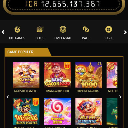
IDR
12,665,107,367
HOT GAMES
SLOTS
LIVE CASINO
RACE
TOGEL
OL
GAME POPULER
GATES OF OLYMPUS POP
BANG GACOR 1000
FORTUNE GARUDA 1000
MOCHI MANIA 1
WUKONG - BLACK SCATTER
SWEET BONANZA 2500
SUPER ELEMENTS 2
MAHJONG WAYS