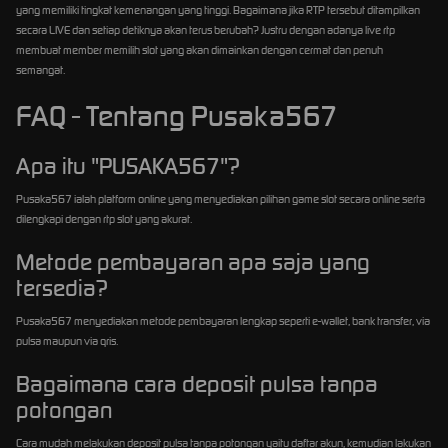
yang memiliki tingkat kemenangan yang tinggi. Bagaimana jika RTP tersebut ditampilkan
secara LIVE dan setiap detiknya akan terus berubah? Justru dengan adanya live rtp
membuat member memilih slot yang akan dimainkan dengan cermat dan penuh
semangat.
FAQ - Tentang Pusaka567
Apa itu "PUSAKA567"?
Pusaka567 ialah platform online yang menyediakan pilihan game slot secara online serta
dilengkapi dengan rtp slot yang akurat.
Metode pembayaran apa saja yang
tersedia?
Pusaka567 menyediakan metode pembayaran lengkap seperti e-wallet, bank transfer, via
pulsa maupun via qris.
Bagaimana cara deposit pulsa tanpa
potongan
Cara mudah melakukan deposit pulsa tanpa potongan yaitu daftar akun, kemudian lakukan