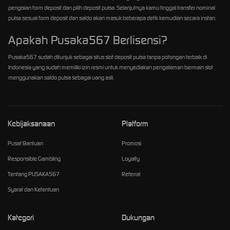
pengisian form deposit dan pilih deposit pulsa. Selanjutnya kamu tinggal transfer nominal
pulsa sesuai form deposit dan saldo akan masuk beberapa detik kemudian secara instan.
Apakah Pusaka567 Berlisensi?
Pusaka567 sudah ditunjuk sebagai situs slot deposit pulsa tanpa potongan terbaik di
Indonesia yang sudah memiliki izin resmi untuk menyediakan pengalaman bermain slot
menggunakan saldo pulsa sebagai uang asli.
Kebijaksanaan
Platform
Pusat Bantuan
Promosi
Responsible Gambling
Loyalty
Tentang PUSAKA567
Referral
Syarat dan Ketentuan
Kategori
Dukungan