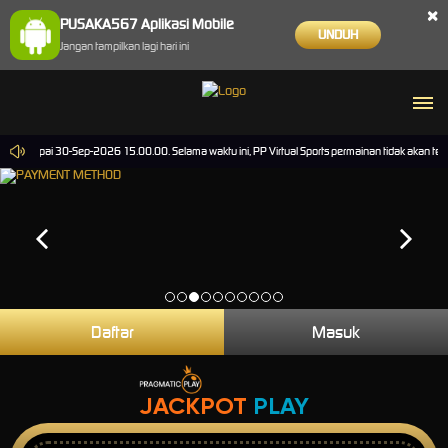
×
PUSAKA567 Aplikasi Mobile
UNDUH
Jangan tampilkan lagi hari ini
.00 sampai 30-Sep-2026 15.00.00. Selama waktu ini, PP Virtual Sports permainan tidak akan te
Daftar
Masuk
JACKPOT
PLAY