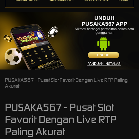
UNDUH
PUSAKA567 APP
Nikmati berbagai permainan dalam satu
genggaman
UNDUH
PANDUAN INSTALASI
PUSAKA567 - Pusat Slot Favorit Dengan Live RTP Paling
Akurat
PUSAKA567 - Pusat Slot
Favorit Dengan Live RTP
Paling Akurat