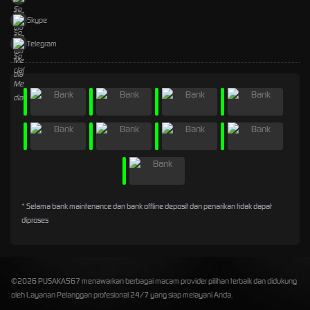
Skype
Telegram
* Selama bank maintenance dan bank offline deposit dan penarikan tidak dapat
diproses
©2026 PUSAKA567 menawarkan berbagai macam provider pilihan terbaik dan didukung
oleh Layanan Pelanggan profesional 24/7 yang siap melayani Anda.