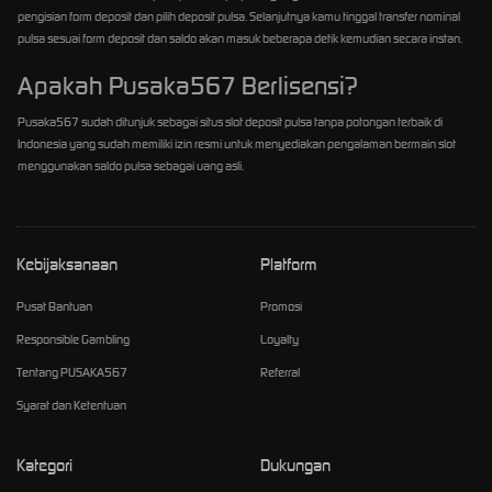
pengisian form deposit dan pilih deposit pulsa. Selanjutnya kamu tinggal transfer nominal
pulsa sesuai form deposit dan saldo akan masuk beberapa detik kemudian secara instan.
Apakah Pusaka567 Berlisensi?
Pusaka567 sudah ditunjuk sebagai situs slot deposit pulsa tanpa potongan terbaik di
Indonesia yang sudah memiliki izin resmi untuk menyediakan pengalaman bermain slot
menggunakan saldo pulsa sebagai uang asli.
Kebijaksanaan
Platform
Pusat Bantuan
Promosi
Responsible Gambling
Loyalty
Tentang PUSAKA567
Referral
Syarat dan Ketentuan
Kategori
Dukungan