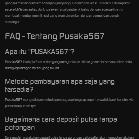
yang memiliki tingkat kemenangan yang tinggi. Bagaimana jika RTP tersebut ditampilkan
secara LIVE dan setiap detiknya akan terus berubah? Justru dengan adanya live rtp
membuat member memilih slot yang akan dimainkan dengan cermat dan penuh
semangat.
FAQ - Tentang Pusaka567
Apa itu "PUSAKA567"?
Pusaka567 ialah platform online yang menyediakan pilihan game slot secara online serta
dilengkapi dengan rtp slot yang akurat.
Metode pembayaran apa saja yang
tersedia?
Pusaka567 menyediakan metode pembayaran lengkap seperti e-wallet, bank transfer, via
pulsa maupun via qris.
Bagaimana cara deposit pulsa tanpa
potongan
Cara mudah melakukan deposit pulsa tanpa potongan yaitu daftar akun, kemudian lakukan