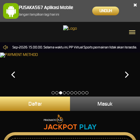
×
PUSAKA567 Aplikasi Mobile
UNDUH
Jangan tampilkan lagi hari ini
pai 30-Sep-2026 15.00.00. Selama waktu ini, PP Virtual Sports permainan tidak akan tersedia.
Daftar
Masuk
JACKPOT
PLAY