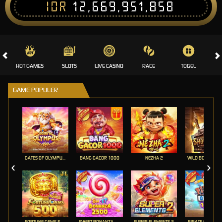
IDR
12,669,951,858
HOT GAMES
SLOTS
LIVE CASINO
RACE
TOGEL
OL
GAME POPULER
GATES OF OLYMPUS POP
BANG GACOR 1000
NEZHA 2
FORTUNE GEMS 500
SWEET BONANZA 2500
SUPER ELEMENTS 2
PIRATE QUEST 1