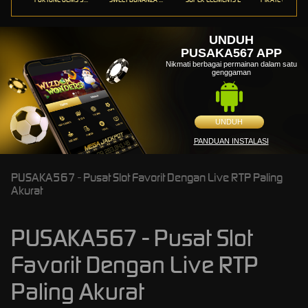
UNDUH
PUSAKA567 APP
Nikmati berbagai permainan dalam satu
genggaman
UNDUH
PANDUAN INSTALASI
PUSAKA567 - Pusat Slot Favorit Dengan Live RTP Paling
Akurat
PUSAKA567 - Pusat Slot
Favorit Dengan Live RTP
Paling Akurat