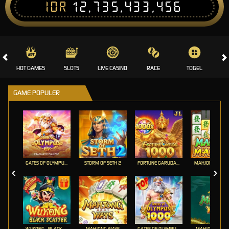
IDR
12,735,433,456
HOT GAMES
SLOTS
LIVE CASINO
RACE
TOGEL
OL
GAME POPULER
GATES OF OLYMPUS POP
STORM OF SETH 2
FORTUNE GARUDA 1000
MAHJONG MAX
WUKONG - BLACK SCATTER
MAHJONG WAYS
GATES OF OLYMPUS 1000
MAHJONG WAYS