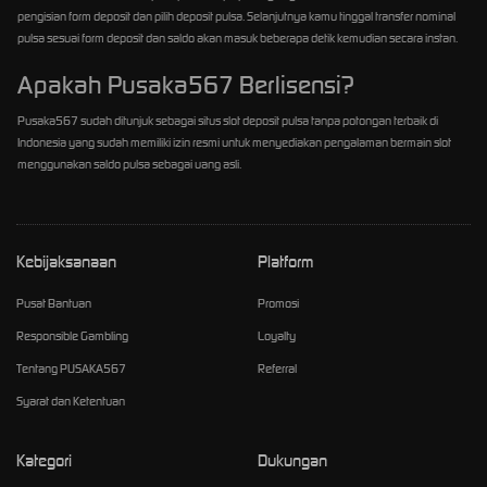
pengisian form deposit dan pilih deposit pulsa. Selanjutnya kamu tinggal transfer nominal
pulsa sesuai form deposit dan saldo akan masuk beberapa detik kemudian secara instan.
Apakah Pusaka567 Berlisensi?
Pusaka567 sudah ditunjuk sebagai situs slot deposit pulsa tanpa potongan terbaik di
Indonesia yang sudah memiliki izin resmi untuk menyediakan pengalaman bermain slot
menggunakan saldo pulsa sebagai uang asli.
Kebijaksanaan
Platform
Pusat Bantuan
Promosi
Responsible Gambling
Loyalty
Tentang PUSAKA567
Referral
Syarat dan Ketentuan
Kategori
Dukungan