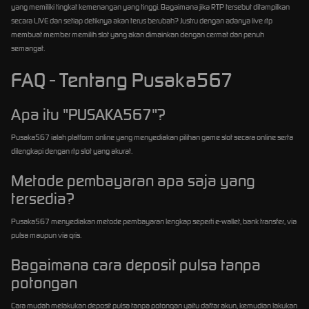
yang memiliki tingkat kemenangan yang tinggi. Bagaimana jika RTP tersebut ditampilkan
secara LIVE dan setiap detiknya akan terus berubah? Justru dengan adanya live rtp
membuat member memilih slot yang akan dimainkan dengan cermat dan penuh
semangat.
FAQ - Tentang Pusaka567
Apa itu "PUSAKA567"?
Pusaka567 ialah platform online yang menyediakan pilihan game slot secara online serta
dilengkapi dengan rtp slot yang akurat.
Metode pembayaran apa saja yang
tersedia?
Pusaka567 menyediakan metode pembayaran lengkap seperti e-wallet, bank transfer, via
pulsa maupun via qris.
Bagaimana cara deposit pulsa tanpa
potongan
Cara mudah melakukan deposit pulsa tanpa potongan yaitu daftar akun, kemudian lakukan