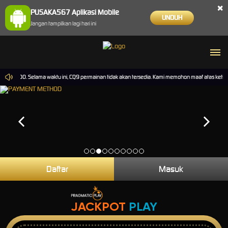
×
PUSAKA567 Aplikasi Mobile
UNDUH
Jangan tampilkan lagi hari ini
2.00.00. Selama waktu ini, CQ9 permainan tidak akan tersedia. Kami memohon maaf atas ketid
Daftar
Masuk
JACKPOT
PLAY