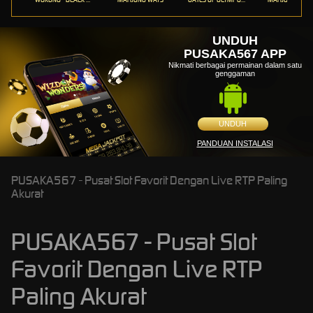
UNDUH
PUSAKA567 APP
Nikmati berbagai permainan dalam satu
genggaman
UNDUH
PANDUAN INSTALASI
PUSAKA567 - Pusat Slot Favorit Dengan Live RTP Paling
Akurat
PUSAKA567 - Pusat Slot
Favorit Dengan Live RTP
Paling Akurat