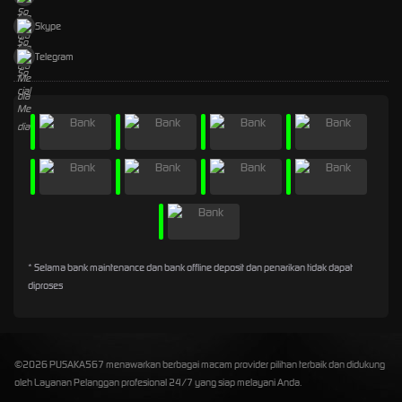
Skype
Telegram
* Selama bank maintenance dan bank offline deposit dan penarikan tidak dapat
diproses
©2026 PUSAKA567 menawarkan berbagai macam provider pilihan terbaik dan didukung
oleh Layanan Pelanggan profesional 24/7 yang siap melayani Anda.