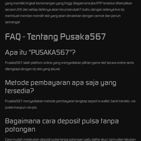
yang memiliki tingkat kemenangan yang tinggi. Bagaimana jika RTP tersebut ditampilkan
secara LIVE dan setiap detiknya akan terus berubah? Justru dengan adanya live rtp
membuat member memilih slot yang akan dimainkan dengan cermat dan penuh
semangat.
FAQ - Tentang Pusaka567
Apa itu "PUSAKA567"?
Pusaka567 ialah platform online yang menyediakan pilihan game slot secara online serta
dilengkapi dengan rtp slot yang akurat.
Metode pembayaran apa saja yang
tersedia?
Pusaka567 menyediakan metode pembayaran lengkap seperti e-wallet, bank transfer, via
pulsa maupun via qris.
Bagaimana cara deposit pulsa tanpa
potongan
Cara mudah melakukan deposit pulsa tanpa potongan yaitu daftar akun, kemudian lakukan