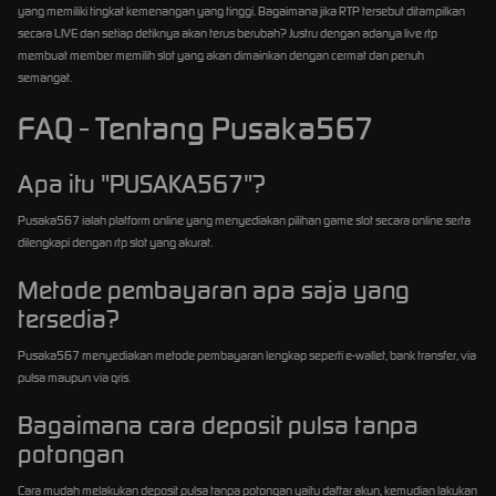
yang memiliki tingkat kemenangan yang tinggi. Bagaimana jika RTP tersebut ditampilkan
secara LIVE dan setiap detiknya akan terus berubah? Justru dengan adanya live rtp
membuat member memilih slot yang akan dimainkan dengan cermat dan penuh
semangat.
FAQ - Tentang Pusaka567
Apa itu "PUSAKA567"?
Pusaka567 ialah platform online yang menyediakan pilihan game slot secara online serta
dilengkapi dengan rtp slot yang akurat.
Metode pembayaran apa saja yang
tersedia?
Pusaka567 menyediakan metode pembayaran lengkap seperti e-wallet, bank transfer, via
pulsa maupun via qris.
Bagaimana cara deposit pulsa tanpa
potongan
Cara mudah melakukan deposit pulsa tanpa potongan yaitu daftar akun, kemudian lakukan