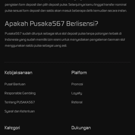
pengisian form deposit dan pilih deposit pulsa. Selanjutnya kamu tinggal transfer nominal
pulsa sesuai form deposit dan saldo akan masuk beberapa detik kemudian secara instan.
Apakah Pusaka567 Berlisensi?
Pusaka567 sudah ditunjuk sebagai situs slot deposit pulsa tanpa potongan terbaik di
Indonesia yang sudah memiliki izin resmi untuk menyediakan pengalaman bermain slot
menggunakan saldo pulsa sebagai uang asli.
Kebijaksanaan
Platform
Pusat Bantuan
Promosi
Responsible Gambling
Loyalty
Tentang PUSAKA567
Referral
Syarat dan Ketentuan
Kategori
Dukungan