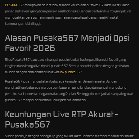
PUSAKA567
merupakan situs terbaik di masa kini karena pusaka567 memiliki sejumlah
pilihan slot favorit yang dicari pemain asal Indonesia. Dengan bantuan live rtp yang akurat
memudahkan para pemain memilih permainan yang tepat yang memiliki tingkat
kemenangan lebih tinggi.
Alasan Pusaka567 Menjadi Opsi
Favorit 2026
Situs Pusaka567 baru baru ini sangat populer berkat hadirnya pilihan slot favorit yang
lengkap dan viralnya live rtp slot pusaka567. Semua bisa didapatkan dengan gratis dan
mudah dengan cara daftar akun lewat
link pusaka567
.
Pusaka567 juga menyediakan beberapa kemudahan dalam transaksi dengan
menghadirkan beberapa metode pembayaran yang lengkap dan sangat mendukung
pemain asal Indonesia dengan mata uang Rupiah. Sehingga ini menjadi alasan paling kuat
pusaka567 menjadi opsi terbaik untuk pemain Indonesia.
Keuntungan Live RTP Akurat -
Pusaka567
Sudah pastinya dengan adanya rtp yang akurat, memudahkan member memilih slot online