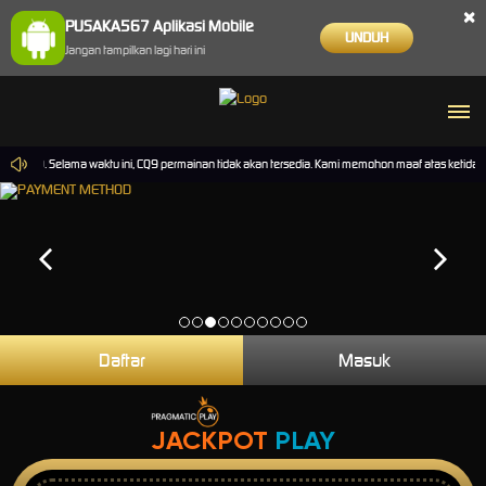
×
PUSAKA567 Aplikasi Mobile
UNDUH
Jangan tampilkan lagi hari ini
00.00. Selama waktu ini, CQ9 permainan tidak akan tersedia. Kami memohon maaf atas ketidak
Daftar
Masuk
JACKPOT
PLAY