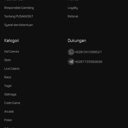
Responsible Gambling
Loyalty
Tentang PUSAKA567
Referral
Syarat dan Ketentuan
Kategori
Dukungan
Hot Games
+6281347299527
Slots
+6287735562626
Live Casino
Race
Togel
Olahraga
Crash Game
Arcade
Poker