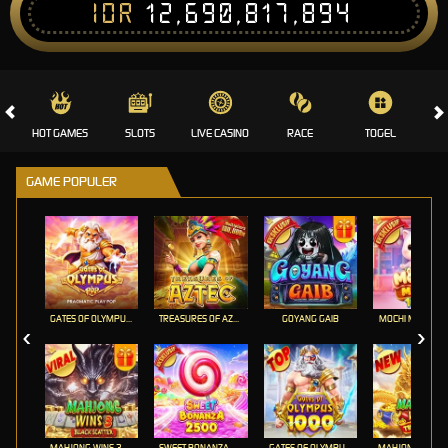
IDR
12,690,817,894
HOT GAMES
SLOTS
LIVE CASINO
RACE
TOGEL
OL
GAME POPULER
GATES OF OLYMPUS POP
TREASURES OF AZTEC
GOYANG GAIB
MOCHI MANIA 1
MAHJONG WINS 3 – BLACK SCATTER
SWEET BONANZA 2500
GATES OF OLYMPUS 1000