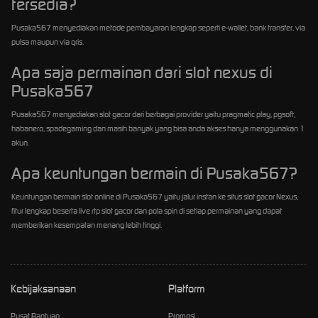
tersedia?
Pusaka567 menyediakan metode pembayaran lengkap seperti e-wallet, bank transfer, via
pulsa maupun via qris.
Apa saja permainan dari slot nexus di
Pusaka567
Pusaka567 menyediakan slot gacor dari berbagai provider yaitu pragmatic play, pgsoft,
habanero, spadegaming dan masih banyak yang bisa anda akses hanya menggunakan 1
akun.
Apa keuntungan bermain di Pusaka567?
Keuntungan bermain slot online di Pusaka567 yaitu jalur instan ke situs slot gacor Nexus,
fitur lengkap beserta live rtp slot gacor dan pola spin di setiap permainan yang dapat
memberikan kesempatan menang lebih tinggi.
Kebijaksanaan
Platform
Pusat Bantuan
Promosi