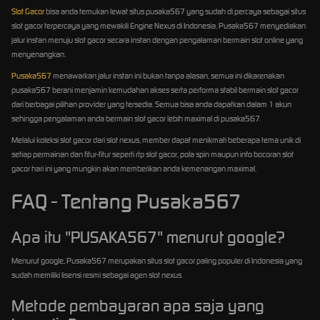
Slot Gacor
bisa anda temukan lewat situs pusaka567 yang sudah di percaya sebagai situs
slot gacor terpercaya yang mewakili Engine Nexus di Indonesia. Pusaka567 menyediakan
jalur instan menuju slot gacor secara instan dengan pengalaman bermain slot online yang
menyenangkan.
Pusaka567
menawarkan jalur instan ini bukan tanpa alasan, semua ini dikarenakan
pusaka567 berani menjamin kemudahan akses serta performa stabil bermain slot gacor
dari berbagai pilihan provider yang tersedia. Semua bisa anda dapatkan dalam 1 akun
sehingga pengalaman anda bermain slot gacor lebih maximal di pusaka567.
Melalui koleksi slot gacor dari slot nexus, member dapat menikmati beberapa tema unik di
setiap permainan dan fitur-fitur seperti rtp slot gacor, pola spin maupun info bocoran slot
gacor hari ini yang mungkin akan memberikan anda kemenangan maximal.
FAQ - Tentang Pusaka567
Apa itu "PUSAKA567" menurut google?
Menurut google, Pusaka567 merupakan situs slot gacor paling populer di Indonesia yang
sudah memiliki lisensi resmi sebagai agen slot nexus.
Metode pembayaran apa saja yang