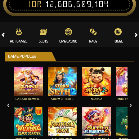
IDR
12,686,617,752
HOT GAMES
SLOTS
LIVE CASINO
RACE
TOGEL
OL
GAME POPULER
GATES OF OLYMPUS POP
STORM OF SETH 2
NEZHA 2
MOCHI MANIA 1
WUKONG - BLACK SCATTER
MAHJONG WAYS
SUPER ELEMENTS 2
MAHJONG WAYS