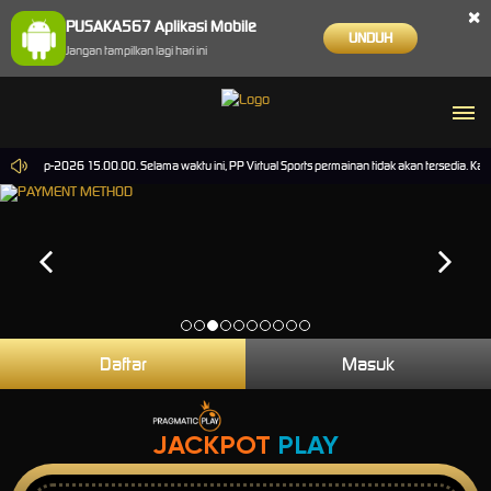
×
PUSAKA567 Aplikasi Mobile
UNDUH
Jangan tampilkan lagi hari ini
i 30-Sep-2026 15.00.00. Selama waktu ini, PP Virtual Sports permainan tidak akan tersedia. K
Daftar
Masuk
JACKPOT
PLAY