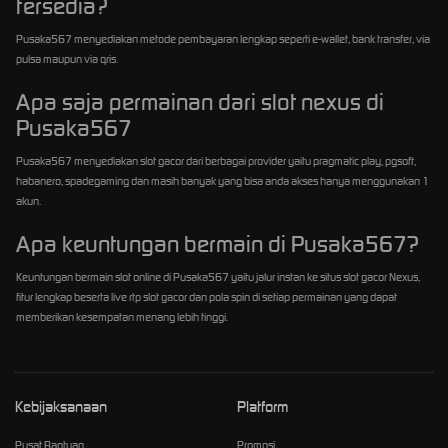
tersedia?
Pusaka567 menyediakan metode pembayaran lengkap seperti e-wallet, bank transfer, via
pulsa maupun via qris.
Apa saja permainan dari slot nexus di
Pusaka567
Pusaka567 menyediakan slot gacor dari berbagai provider yaitu pragmatic play, pgsoft,
habanero, spadegaming dan masih banyak yang bisa anda akses hanya menggunakan 1
akun.
Apa keuntungan bermain di Pusaka567?
Keuntungan bermain slot online di Pusaka567 yaitu jalur instan ke situs slot gacor Nexus,
fitur lengkap beserta live rtp slot gacor dan pola spin di setiap permainan yang dapat
memberikan kesempatan menang lebih tinggi.
Kebijaksanaan
Platform
Pusat Bantuan
Promosi