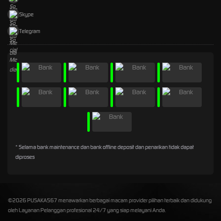
Skype
Telegram
* Selama bank maintenance dan bank offline deposit dan penarikan tidak dapat
diproses
©2026 PUSAKA567 menawarkan berbagai macam provider pilihan terbaik dan didukung
oleh Layanan Pelanggan profesional 24/7 yang siap melayani Anda.