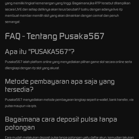
yang memiliki tingkat kemenangan yang tinggi. Bagaimana jika RTP tersebut ditampilkan
secara LIVE dan setiap detiknya akan terus berubah? Justru dengan adanya live rtp
membuat member memilih slot yang akan dimainkan dengan cermat dan penuh
semangat.
FAQ - Tentang Pusaka567
Apa itu "PUSAKA567"?
Pusaka567 ialah platform online yang menyediakan pilihan game slot secara online serta
dilengkapi dengan rtp slot yang akurat.
Metode pembayaran apa saja yang
tersedia?
Pusaka567 menyediakan metode pembayaran lengkap seperti e-wallet, bank transfer, via
pulsa maupun via qris.
Bagaimana cara deposit pulsa tanpa
potongan
Cara mudah melakukan deposit pulsa tanpa potongan yaitu daftar akun, kemudian lakukan