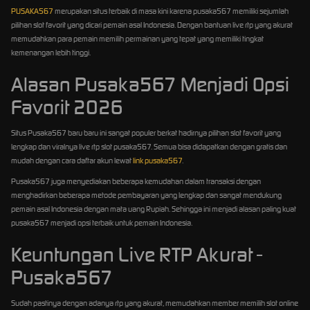
PUSAKA567
merupakan situs terbaik di masa kini karena pusaka567 memiliki sejumlah
pilihan slot favorit yang dicari pemain asal Indonesia. Dengan bantuan live rtp yang akurat
memudahkan para pemain memilih permainan yang tepat yang memiliki tingkat
kemenangan lebih tinggi.
Alasan Pusaka567 Menjadi Opsi
Favorit 2026
Situs Pusaka567 baru baru ini sangat populer berkat hadirnya pilihan slot favorit yang
lengkap dan viralnya live rtp slot pusaka567. Semua bisa didapatkan dengan gratis dan
mudah dengan cara daftar akun lewat
link pusaka567
.
Pusaka567 juga menyediakan beberapa kemudahan dalam transaksi dengan
menghadirkan beberapa metode pembayaran yang lengkap dan sangat mendukung
pemain asal Indonesia dengan mata uang Rupiah. Sehingga ini menjadi alasan paling kuat
pusaka567 menjadi opsi terbaik untuk pemain Indonesia.
Keuntungan Live RTP Akurat -
Pusaka567
Sudah pastinya dengan adanya rtp yang akurat, memudahkan member memilih slot online