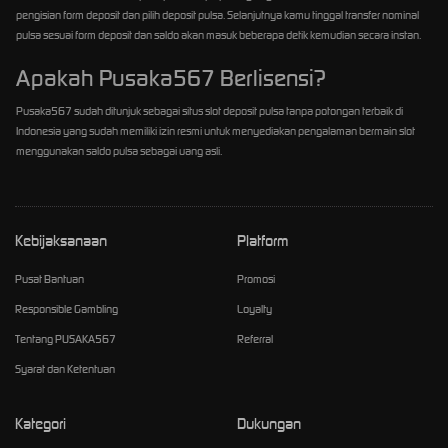
pengisian form deposit dan pilih deposit pulsa. Selanjutnya kamu tinggal transfer nominal
pulsa sesuai form deposit dan saldo akan masuk beberapa detik kemudian secara instan.
Apakah Pusaka567 Berlisensi?
Pusaka567 sudah ditunjuk sebagai situs slot deposit pulsa tanpa potongan terbaik di
Indonesia yang sudah memiliki izin resmi untuk menyediakan pengalaman bermain slot
menggunakan saldo pulsa sebagai uang asli.
Kebijaksanaan
Platform
Pusat Bantuan
Promosi
Responsible Gambling
Loyalty
Tentang PUSAKA567
Referral
Syarat dan Ketentuan
Kategori
Dukungan