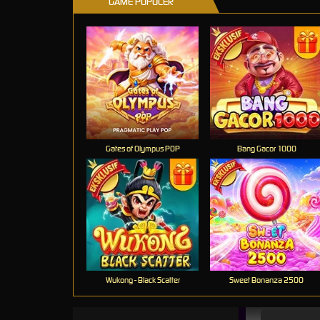
GAME POPULER
Gates of Olympus POP
Bang Gacor 1000
Wukong - Black Scatter
Sweet Bonanza 2500