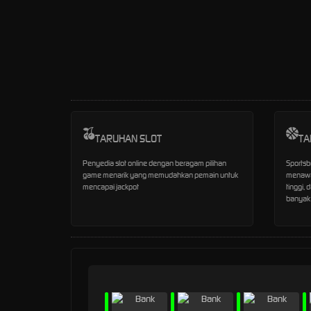
TARUHAN SLOT
TA
Penyedia slot online dengan beragam pilihan
Sportsb
game menarik yang memudahkan pemain untuk
menawar
mencapai jackpot
tinggi,
banyak 