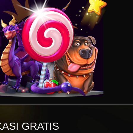
ASI GRATIS