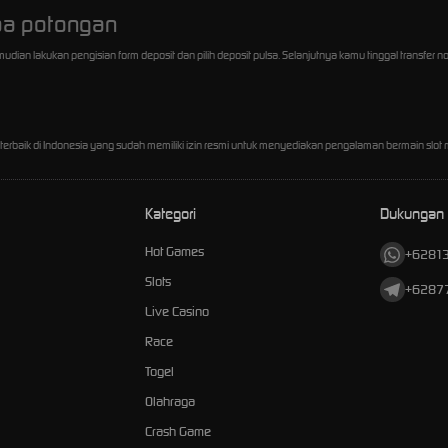
pa potongan
dian lakukan pengisian form deposit dan pilih deposit pulsa. Selanjutnya kamu tinggal transfer 
 terbaik di Indonesia yang sudah memiliki izin resmi untuk menyediakan pengalaman bermain slot
Kategori
Dukungan
Hot Games
+6281
Slots
+6287
Live Casino
Race
Togel
Olahraga
Crash Game