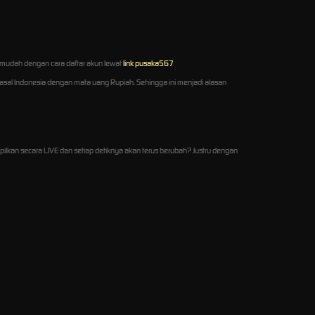
an mudah dengan cara daftar akun lewat
link pusaka567
.
 Indonesia dengan mata uang Rupiah. Sehingga ini menjadi alasan
ilkan secara LIVE dan setiap detiknya akan terus berubah? Justru dengan