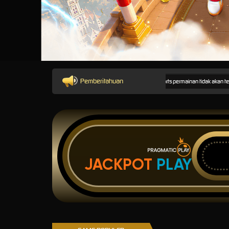
Pemberitahuan
pai 30-Sep-2026 15.00.00. Selama waktu ini, PP Virtual Sports permainan tidak akan tersedia.
JACKPOT
PLAY