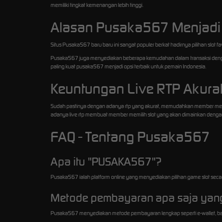
memiliki tingkat kemenangan lebih tinggi.
Alasan Pusaka567 Menjadi 
Situs Pusaka567 baru baru ini sangat populer berkat hadirnya pilihan slot 
Pusaka567 juga menyediakan beberapa kemudahan dalam transaksi denga
paling kuat pusaka567 menjadi opsi terbaik untuk pemain Indonesia.
Keuntungan Live RTP Akura
Sudah pastinya dengan adanya rtp yang akurat, memudahkan member memilih
adanya live rtp membuat member memilih slot yang akan dimainkan deng
FAQ - Tentang Pusaka567
Apa itu "PUSAKA567"?
Pusaka567 ialah platform online yang menyediakan pilihan game slot secara 
Metode pembayaran apa saja yang
Pusaka567 menyediakan metode pembayaran lengkap seperti e-wallet, bank 