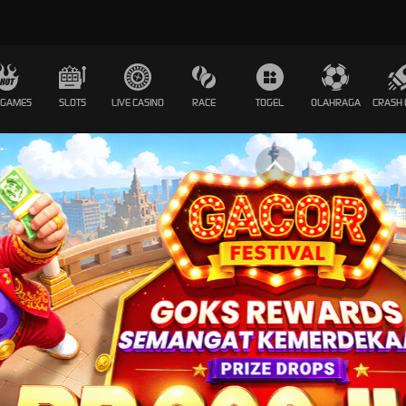
 GAMES
SLOTS
LIVE CASINO
RACE
TOGEL
OLAHRAGA
CRASH