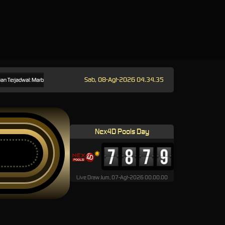
Sab, 08-Agt-2026 04.34.35
dwal: MarbleX pada 31-Jul-2026 dari 00.00.00 sampai 31-Jul-2027 00.00.00. Selama waktu ini,
Nex4D Pools Day
Live Draw Jum, 07-Agt-2026 00.00.00