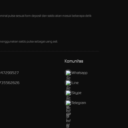
nominal pulsa sesuai form deposit dan saldo akan masuk beberapa detik
 menggunakan saldo pulsa sebagai uang asli.
Komunitas
347299527
Whatsapp
735562626
Line
Skype
Telegram