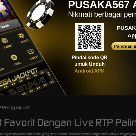
PUSAKA567 
Nikmati berbagai pe
PUSAK
Ap
Panduan i
Pindai kode QR
untuk Unduh
Android APK
 Paling Akurat
 Favorit Dengan Live RTP Pali
ki sejumlah pilihan slot favorit yang dicari pemain asal Indonesia. Dengan bantuan live rtp ya