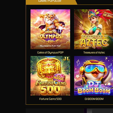
GAME POPULER
Gates of Olympus POP
Treasures of Aztec
Fortune Gems 500
DJ BOOM BOOM