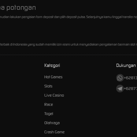
pa potongan
dian lakukan pengisian form deposit dan pilih deposit pulsa. Selanjutnya kamu tinggal transfer 
 terbaik di Indonesia yang sudah memiliki izin resmi untuk menyediakan pengalaman bermain slot
Kategori
Dukungan
Hot Games
+6281
Slots
+6287
Live Casino
Race
Togel
Olahraga
Crash Game