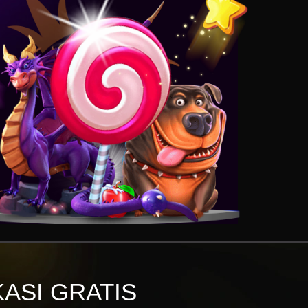
ASI GRATIS