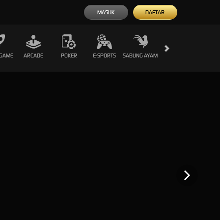
MASUK
DAFTAR
 GAME
ARCADE
POKER
E-SPORTS
SABUNG AYAM
PROMOSI