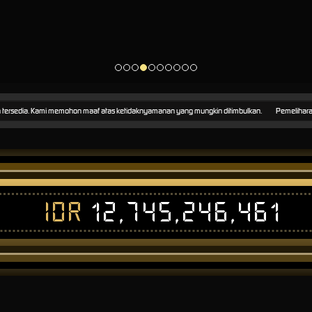
edia. Kami memohon maaf atas ketidaknyamanan yang mungkin ditimbulkan.
Pemeliharaan Terja
IDR
12,745,246,461