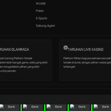
Arcade
Poker
E-Sports
Sabung Ayam
RUHAN OLAHRAGA
TARUHAN LIVE KASINO
ook Gaming Platform Terbaik
Platform Pilihan bagi perusahaan-perusa
kan lebih banyak game, odds yang lebih
terbaik di dunia, dengan pilihan variasi g
 dan menyediakan pilihan yang lebih
terbanyak
untuk pemain.