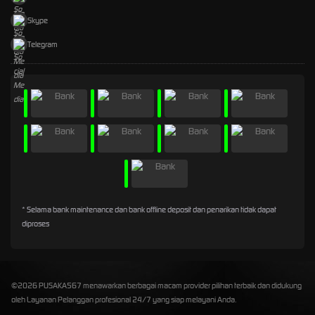
Skype
Telegram
* Selama bank maintenance dan bank offline deposit dan penarikan tidak dapat
diproses
©2026 PUSAKA567 menawarkan berbagai macam provider pilihan terbaik dan didukung
oleh Layanan Pelanggan profesional 24/7 yang siap melayani Anda.