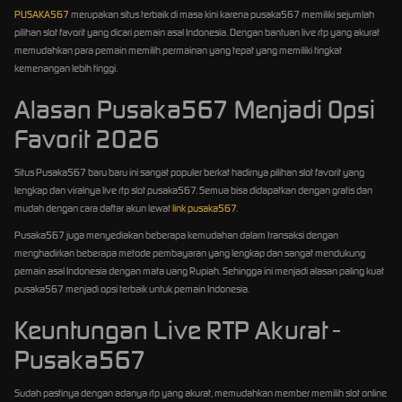
PUSAKA567
merupakan situs terbaik di masa kini karena pusaka567 memiliki sejumlah
pilihan slot favorit yang dicari pemain asal Indonesia. Dengan bantuan live rtp yang akurat
memudahkan para pemain memilih permainan yang tepat yang memiliki tingkat
kemenangan lebih tinggi.
Alasan Pusaka567 Menjadi Opsi
Favorit 2026
Situs Pusaka567 baru baru ini sangat populer berkat hadirnya pilihan slot favorit yang
lengkap dan viralnya live rtp slot pusaka567. Semua bisa didapatkan dengan gratis dan
mudah dengan cara daftar akun lewat
link pusaka567
.
Pusaka567 juga menyediakan beberapa kemudahan dalam transaksi dengan
menghadirkan beberapa metode pembayaran yang lengkap dan sangat mendukung
pemain asal Indonesia dengan mata uang Rupiah. Sehingga ini menjadi alasan paling kuat
pusaka567 menjadi opsi terbaik untuk pemain Indonesia.
Keuntungan Live RTP Akurat -
Pusaka567
Sudah pastinya dengan adanya rtp yang akurat, memudahkan member memilih slot online