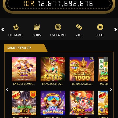
IDR
12,677,692,676
HOT GAMES
SLOTS
LIVE CASINO
RACE
TOGEL
OL
GAME POPULER
GATES OF OLYMPUS POP
TREASURES OF AZTEC
FORTUNE GARUDA 1000
MAHJONG MAX
MAHJONG WINS 3 – BLACK SCATTER
DJ BOOM BOOM
POKER WIN