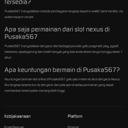
tersedia?
Pusaka567 menyediakan metode pembayaran lengkap seperti e-wallet, bank transfer, via
pulsa maupun via qris.
Apa saja permainan dari slot nexus di
Pusaka567
Pusaka567 menyediakan slot gacor dari berbagai provider yaitu pragmatic play, pgsoft,
habanero, spadegaming dan masih banyak yang bisa anda akses hanya menggunakan 1
akun.
Apa keuntungan bermain di Pusaka567?
Keuntungan bermain slot online di Pusaka567 yaitu jalur instan ke situs slot gacor Nexus,
fitur lengkap beserta live rtp slot gacor dan pola spin di setiap permainan yang dapat
memberikan kesempatan menang lebih tinggi.
Kebijaksanaan
Platform
Pusat Bantuan
Promosi