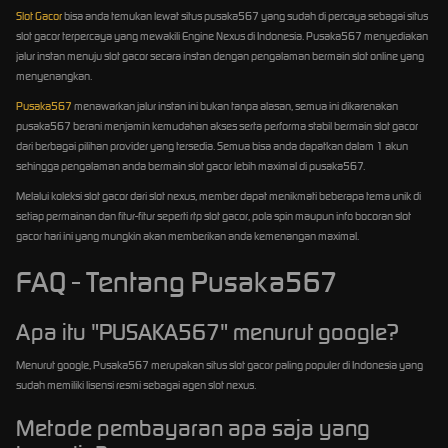
Slot Gacor
bisa anda temukan lewat situs pusaka567 yang sudah di percaya sebagai situs
slot gacor terpercaya yang mewakili Engine Nexus di Indonesia. Pusaka567 menyediakan
jalur instan menuju slot gacor secara instan dengan pengalaman bermain slot online yang
menyenangkan.
Pusaka567
menawarkan jalur instan ini bukan tanpa alasan, semua ini dikarenakan
pusaka567 berani menjamin kemudahan akses serta performa stabil bermain slot gacor
dari berbagai pilihan provider yang tersedia. Semua bisa anda dapatkan dalam 1 akun
sehingga pengalaman anda bermain slot gacor lebih maximal di pusaka567.
Melalui koleksi slot gacor dari slot nexus, member dapat menikmati beberapa tema unik di
setiap permainan dan fitur-fitur seperti rtp slot gacor, pola spin maupun info bocoran slot
gacor hari ini yang mungkin akan memberikan anda kemenangan maximal.
FAQ - Tentang Pusaka567
Apa itu "PUSAKA567" menurut google?
Menurut google, Pusaka567 merupakan situs slot gacor paling populer di Indonesia yang
sudah memiliki lisensi resmi sebagai agen slot nexus.
Metode pembayaran apa saja yang