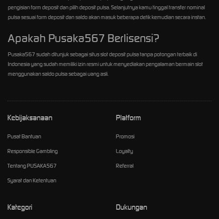
pengisian form deposit dan pilih deposit pulsa. Selanjutnya kamu tinggal transfer nominal
pulsa sesuai form deposit dan saldo akan masuk beberapa detik kemudian secara instan.
Apakah Pusaka567 Berlisensi?
Pusaka567 sudah ditunjuk sebagai situs slot deposit pulsa tanpa potongan terbaik di
Indonesia yang sudah memiliki izin resmi untuk menyediakan pengalaman bermain slot
menggunakan saldo pulsa sebagai uang asli.
Kebijaksanaan
Platform
Pusat Bantuan
Promosi
Responsible Gambling
Loyalty
Tentang PUSAKA567
Referral
Syarat dan Ketentuan
Kategori
Dukungan