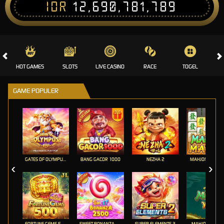
IDR
12,690,781,789
HOT GAMES
SLOTS
LIVE CASINO
RACE
TOGEL
OL
GAME POPULER
GATES OF OLYMPUS POP
BANG GACOR 1000
NEZHA 2
MAHJONG MAX
FORTUNE GEMS 500
SWEET BONANZA 2500
SUPER ELEMENTS 2
MAHJONG WAYS