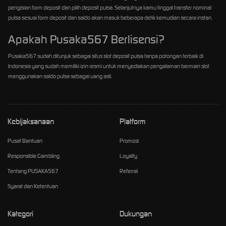
pengisian form deposit dan pilih deposit pulsa. Selanjutnya kamu tinggal transfer nominal
pulsa sesuai form deposit dan saldo akan masuk beberapa detik kemudian secara instan.
Apakah Pusaka567 Berlisensi?
Pusaka567 sudah ditunjuk sebagai situs slot deposit pulsa tanpa potongan terbaik di
Indonesia yang sudah memiliki izin resmi untuk menyediakan pengalaman bermain slot
menggunakan saldo pulsa sebagai uang asli.
Kebijaksanaan
Platform
Pusat Bantuan
Promosi
Responsible Gambling
Loyalty
Tentang PUSAKA567
Referral
Syarat dan Ketentuan
Kategori
Dukungan