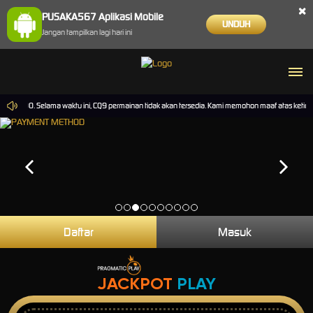
×
PUSAKA567 Aplikasi Mobile
UNDUH
Jangan tampilkan lagi hari ini
5.00.00. Selama waktu ini, CQ9 permainan tidak akan tersedia. Kami memohon maaf atas ketida
Daftar
Masuk
JACKPOT
PLAY