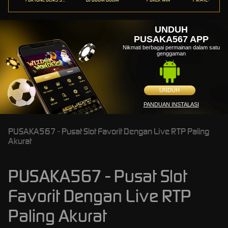
UNDUH
PUSAKA567 APP
Nikmati berbagai permainan dalam satu
genggaman
UNDUH
PANDUAN INSTALASI
PUSAKA567 - Pusat Slot Favorit Dengan Live RTP Paling
Akurat
PUSAKA567 - Pusat Slot
Favorit Dengan Live RTP
Paling Akurat