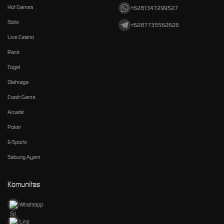
Hot Games
+6281347299527
Slots
+6287735562626
Live Casino
Race
Togel
Olahraga
Crash Game
Arcade
Poker
E-Sports
Sabung Ayam
Komunitas
Whatsapp
Line