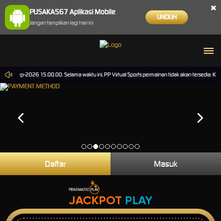
×
PUSAKA567 Aplikasi Mobile
UNDUH
Jangan tampilkan lagi hari ini
i 30-Sep-2026 15.00.00. Selama waktu ini, PP Virtual Sports permainan tidak akan tersedia. K
Daftar
Masuk
JACKPOT
PLAY