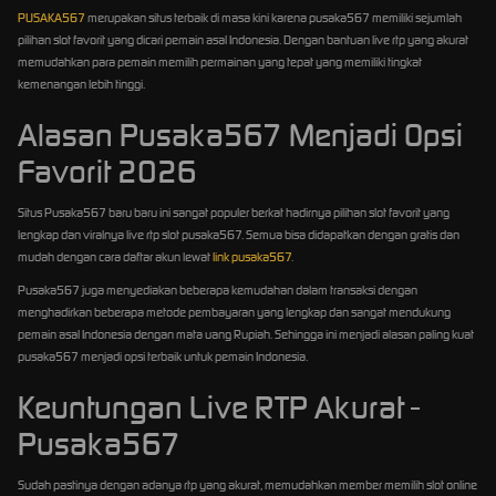
PUSAKA567
merupakan situs terbaik di masa kini karena pusaka567 memiliki sejumlah
pilihan slot favorit yang dicari pemain asal Indonesia. Dengan bantuan live rtp yang akurat
memudahkan para pemain memilih permainan yang tepat yang memiliki tingkat
kemenangan lebih tinggi.
Alasan Pusaka567 Menjadi Opsi
Favorit 2026
Situs Pusaka567 baru baru ini sangat populer berkat hadirnya pilihan slot favorit yang
lengkap dan viralnya live rtp slot pusaka567. Semua bisa didapatkan dengan gratis dan
mudah dengan cara daftar akun lewat
link pusaka567
.
Pusaka567 juga menyediakan beberapa kemudahan dalam transaksi dengan
menghadirkan beberapa metode pembayaran yang lengkap dan sangat mendukung
pemain asal Indonesia dengan mata uang Rupiah. Sehingga ini menjadi alasan paling kuat
pusaka567 menjadi opsi terbaik untuk pemain Indonesia.
Keuntungan Live RTP Akurat -
Pusaka567
Sudah pastinya dengan adanya rtp yang akurat, memudahkan member memilih slot online