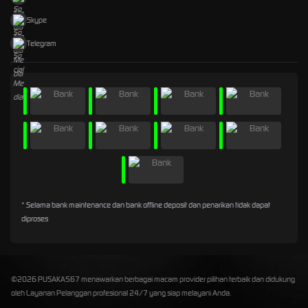
Skype
Telegram
* Selama bank maintenance dan bank offline deposit dan penarikan tidak dapat
diproses
©2026 PUSAKA567 menawarkan berbagai macam provider pilihan terbaik dan didukung
oleh Layanan Pelanggan profesional 24/7 yang siap melayani Anda.