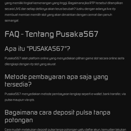
yang memiliki tingkat kemenangan yang tinggi. Bagaimana jika RTP tersebut ditampilkan
secara LIVE dan setiap detiknya akan terus berubah? Justru dengan adanya live rtp
membuat member memilih slot yang akan dimainkan dengan cermat dan penuh
semangat.
FAQ - Tentang Pusaka567
Apa itu "PUSAKA567"?
Pusaka567 ialah platform online yang menyediakan pilihan game slot secara online serta
dilengkapi dengan rtp slot yang akurat.
Metode pembayaran apa saja yang
tersedia?
Pusaka567 menyediakan metode pembayaran lengkap seperti e-wallet, bank transfer, via
pulsa maupun via qris.
Bagaimana cara deposit pulsa tanpa
potongan
Cara mudah melakukan deposit pulsa tanpa potongan yaitu daftar akun, kemudian lakukan