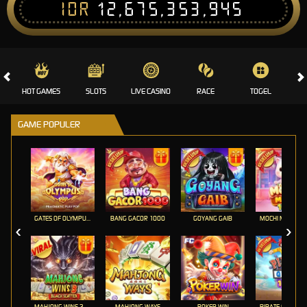
IDR
12,675,353,945
HOT GAMES
SLOTS
LIVE CASINO
RACE
TOGEL
OL
GAME POPULER
GATES OF OLYMPUS POP
BANG GACOR 1000
GOYANG GAIB
MOCHI MANIA 1
MAHJONG WINS 3 – BLACK SCATTER
MAHJONG WAYS
POKER WIN
PIRATE QUEST 1