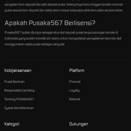
pengisian form deposit dan pilih deposit pulsa. Selanjutnya kamu tinggal transfer nominal
pulsa sesuai form deposit dan saldo akan masuk beberapa detik kemudian secara instan.
Apakah Pusaka567 Berlisensi?
Pusaka567 sudah ditunjuk sebagai situs slot deposit pulsa tanpa potongan terbaik di
Indonesia yang sudah memiliki izin resmi untuk menyediakan pengalaman bermain slot
menggunakan saldo pulsa sebagai uang asli.
Kebijaksanaan
Platform
Pusat Bantuan
Promosi
Responsible Gambling
Loyalty
Tentang PUSAKA567
Referral
Syarat dan Ketentuan
Kategori
Dukungan