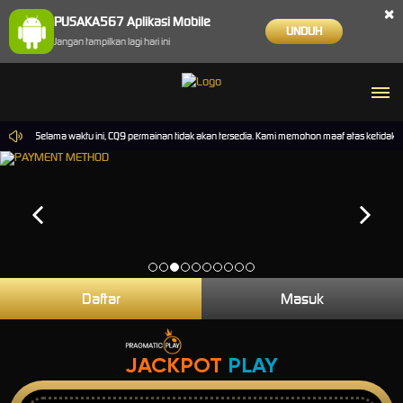
×
PUSAKA567 Aplikasi Mobile
UNDUH
Jangan tampilkan lagi hari ini
0.00. Selama waktu ini, CQ9 permainan tidak akan tersedia. Kami memohon maaf atas ketidakn
Daftar
Masuk
JACKPOT
PLAY