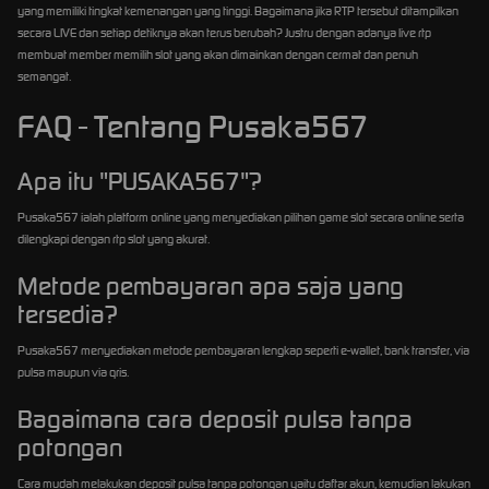
yang memiliki tingkat kemenangan yang tinggi. Bagaimana jika RTP tersebut ditampilkan
secara LIVE dan setiap detiknya akan terus berubah? Justru dengan adanya live rtp
membuat member memilih slot yang akan dimainkan dengan cermat dan penuh
semangat.
FAQ - Tentang Pusaka567
Apa itu "PUSAKA567"?
Pusaka567 ialah platform online yang menyediakan pilihan game slot secara online serta
dilengkapi dengan rtp slot yang akurat.
Metode pembayaran apa saja yang
tersedia?
Pusaka567 menyediakan metode pembayaran lengkap seperti e-wallet, bank transfer, via
pulsa maupun via qris.
Bagaimana cara deposit pulsa tanpa
potongan
Cara mudah melakukan deposit pulsa tanpa potongan yaitu daftar akun, kemudian lakukan