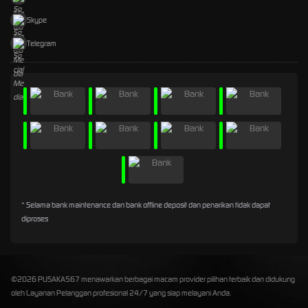
Skype
Telegram
* Selama bank maintenance dan bank offline deposit dan penarikan tidak dapat
diproses
©2026 PUSAKA567 menawarkan berbagai macam provider pilihan terbaik dan didukung
oleh Layanan Pelanggan profesional 24/7 yang siap melayani Anda.