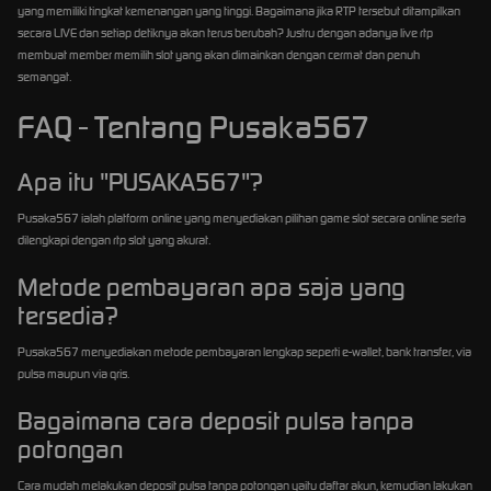
yang memiliki tingkat kemenangan yang tinggi. Bagaimana jika RTP tersebut ditampilkan
secara LIVE dan setiap detiknya akan terus berubah? Justru dengan adanya live rtp
membuat member memilih slot yang akan dimainkan dengan cermat dan penuh
semangat.
FAQ - Tentang Pusaka567
Apa itu "PUSAKA567"?
Pusaka567 ialah platform online yang menyediakan pilihan game slot secara online serta
dilengkapi dengan rtp slot yang akurat.
Metode pembayaran apa saja yang
tersedia?
Pusaka567 menyediakan metode pembayaran lengkap seperti e-wallet, bank transfer, via
pulsa maupun via qris.
Bagaimana cara deposit pulsa tanpa
potongan
Cara mudah melakukan deposit pulsa tanpa potongan yaitu daftar akun, kemudian lakukan