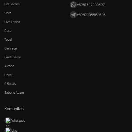
Hot Games
+6281347299527
Slots
+6287735562626
Live Casino
Race
Togel
Olahraga
Crash Game
Arcade
Poker
E-Sports
Sabung Ayam
Komunitas
Whatsapp
Line