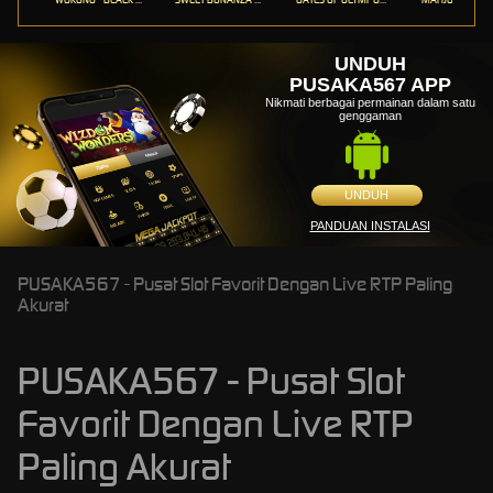
UNDUH
PUSAKA567 APP
Nikmati berbagai permainan dalam satu
genggaman
UNDUH
PANDUAN INSTALASI
PUSAKA567 - Pusat Slot Favorit Dengan Live RTP Paling
Akurat
PUSAKA567 - Pusat Slot
Favorit Dengan Live RTP
Paling Akurat