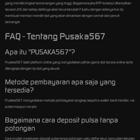
yang memiliki tingkat kemenangan yang tinggi. Bagaimana jika RTP tersebut ditampilkan
secara LIVE dan setiap detiknya akan terus berubah? Justru dengan adanya live rtp
membuat member memilih slot yang akan dimainkan dengan cermat dan penuh
semangat.
FAQ - Tentang Pusaka567
Apa itu "PUSAKA567"?
Pusaka567 ialah platform online yang menyediakan pilihan game slot secara online serta
dilengkapi dengan rtp slot yang akurat.
Metode pembayaran apa saja yang
tersedia?
Pusaka567 menyediakan metode pembayaran lengkap seperti e-wallet, bank transfer, via
pulsa maupun via qris.
Bagaimana cara deposit pulsa tanpa
potongan
Cara mudah melakukan deposit pulsa tanpa potongan yaitu daftar akun, kemudian lakukan