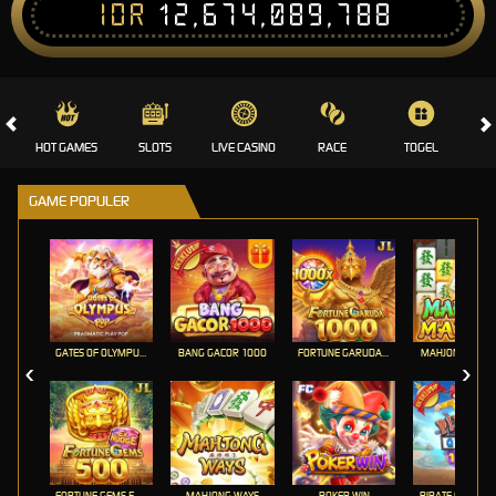
IDR
12,674,089,788
HOT GAMES
SLOTS
LIVE CASINO
RACE
TOGEL
OL
GAME POPULER
GATES OF OLYMPUS POP
BANG GACOR 1000
FORTUNE GARUDA 1000
MAHJONG MAX
FORTUNE GEMS 500
MAHJONG WAYS
POKER WIN
PIRATE QUEST 1