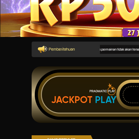
Pemberitahuan
ai 30-Sep-2026 15.00.00. Selama waktu ini, PP Virtual Sports permainan tidak akan tersedia. 
JACKPOT
PLAY