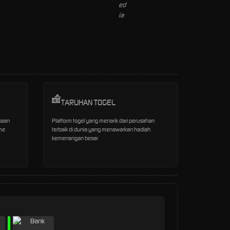
TARUHAN TOGEL
haan
Platform togel yang menarik dari perusahan
ame
terbaik di dunia yang menawarkan hadiah
kemenangan besar