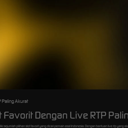
 Paling Akurat
 Favorit Dengan Live RTP Pali
ki sejumlah pilihan slot favorit yang dicari pemain asal Indonesia. Dengan bantuan live rtp ya