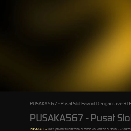
f****y
IDR
2,553,000.00
Gates of Olympus 1000
f****y
IDR
2,068,500.00
Gates of Olympus 1000
f****y
IDR
1,843,500.00
Gates of Olympus 1000
f****y
IDR
1,687,000.00
Gates of Olympus 1000
f****y
IDR
1,520,400.00
Gates of Olympus Super
Scatter
PUSAKA567 - Pusat Slot Favorit Dengan Live RTP
PUSAKA567 - Pusat Slot
PUSAKA567
merupakan situs terbaik di masa kini karena pusaka567 memili