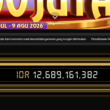
Kami memohon maaf atas ketidaknyamanan yang mungkin ditimbulkan.
Pemeliharaan Terjadwal: 
IDR
12,689,161,382