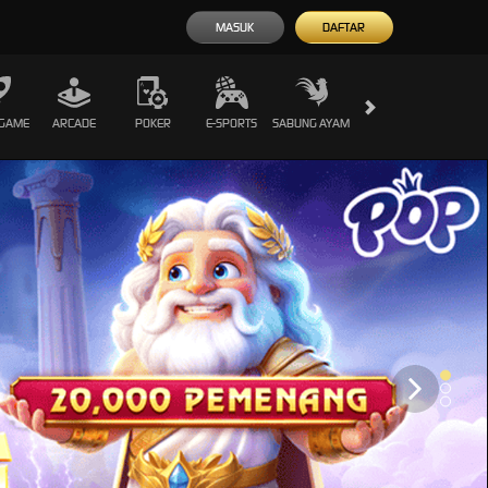
MASUK
DAFTAR
 GAME
ARCADE
POKER
E-SPORTS
SABUNG AYAM
PROMOSI