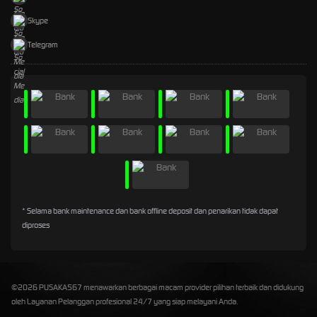
Skype
Telegram
* Selama bank maintenance dan bank offline deposit dan penarikan tidak dapat
diproses
©2026 PUSAKA567 menawarkan berbagai macam provider pilihan terbaik dan didukung
oleh Layanan Pelanggan profesional 24/7 yang siap melayani Anda.