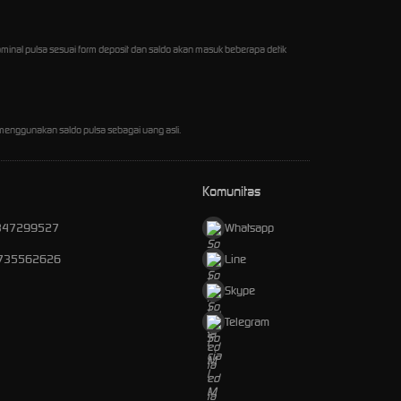
nominal pulsa sesuai form deposit dan saldo akan masuk beberapa detik
 menggunakan saldo pulsa sebagai uang asli.
Komunitas
347299527
Whatsapp
735562626
Line
Skype
Telegram