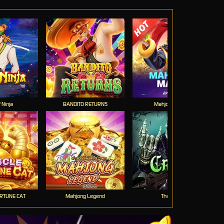
 Ninja
BANDITO RETURNS
Mahjong Magic
RTUNE CAT
Mahjong Legend
The Crypt