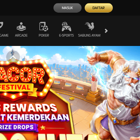
MASUK
DAFTAR
 GAME
ARCADE
POKER
E-SPORTS
SABUNG AYAM
PROMOSI