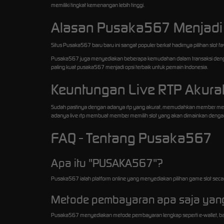
memiliki tingkat kemenangan lebih tinggi.
Alasan Pusaka567 Menjadi 
Situs Pusaka567 baru baru ini sangat populer berkat hadirnya pilihan slot 
Pusaka567 juga menyediakan beberapa kemudahan dalam transaksi denga
paling kuat pusaka567 menjadi opsi terbaik untuk pemain Indonesia.
Keuntungan Live RTP Akura
Sudah pastinya dengan adanya rtp yang akurat, memudahkan member memilih
adanya live rtp membuat member memilih slot yang akan dimainkan deng
FAQ - Tentang Pusaka567
Apa itu "PUSAKA567"?
Pusaka567 ialah platform online yang menyediakan pilihan game slot secara 
Metode pembayaran apa saja yang
Pusaka567 menyediakan metode pembayaran lengkap seperti e-wallet, bank 