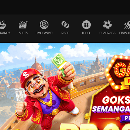
 GAMES
SLOTS
LIVE CASINO
RACE
TOGEL
OLAHRAGA
CRASH