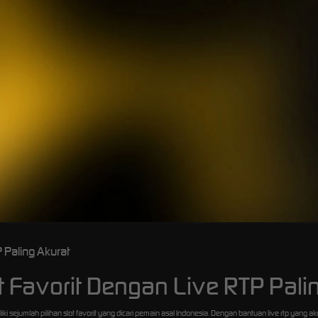
 Paling Akurat
 Favorit Dengan Live RTP Pali
ki sejumlah pilihan slot favorit yang dicari pemain asal Indonesia. Dengan bantuan live rtp ya