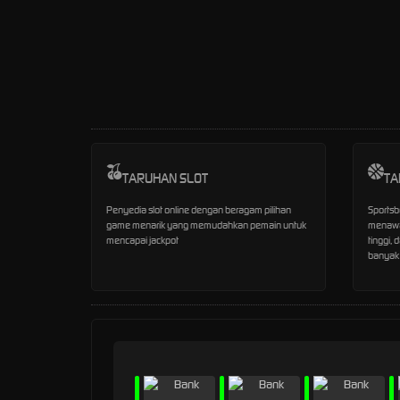
TARUHAN SLOT
TA
Penyedia slot online dengan beragam pilihan
Sportsb
game menarik yang memudahkan pemain untuk
menawar
mencapai jackpot
tinggi,
banyak 