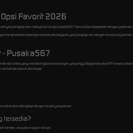
Opsi Favorit 2026
favorit yang lengkap dan viralnya live rtp slot pusaka567. Semua bisa didapatkan dengan gratis d
n menghadirkan beberapa metode pembayaran yang lengkap dan sangat mendukung pemain asal
t - Pusaka567
 slot online yang memiliki tingkat kemenangan yang tinggi. Bagaimana jika RTP tersebut ditamp
an cermat dan penuh semangat.
online serta dilengkapi dengan rtp slot yang akurat.
 tersedia?
transfer, via pulsa maupun via qris.