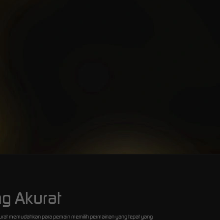
Pindai kod
untuk Un
Android 
ng Akurat
ng akurat memudahkan para pemain memilih permainan yang tepat yang