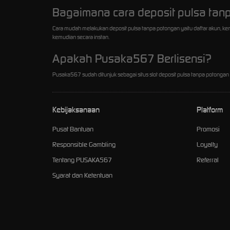
Bagaimana cara deposit pulsa tan
Cara mudah melakukan deposit pulsa tanpa potongan yaitu daftar akun, kemu
kemudian secara instan.
Apakah Pusaka567 Berlisensi?
Pusaka567 sudah ditunjuk sebagai situs slot deposit pulsa tanpa potongan
Kebijaksanaan
Platform
Pusat Bantuan
Promosi
Responsible Gambling
Loyalty
Tentang PUSAKA567
Referral
Syarat dan Ketentuan