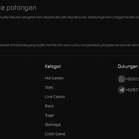
pa potongan
dian lakukan pengisian form deposit dan pilih deposit pulsa. Selanjutnya kamu tinggal transfer 
 terbaik di Indonesia yang sudah memiliki izin resmi untuk menyediakan pengalaman bermain slot
Kategori
Dukungan
Hot Games
+6281
Slots
+6287
Live Casino
Race
Togel
Olahraga
Crash Game