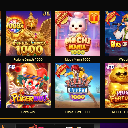
Fortune Garuda 1000
Mochi Mania 1000
Way of
Poker Win
Pirate Quest 1000
MUSCLE FO