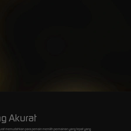
Pindai kod
untuk Un
Android 
ng Akurat